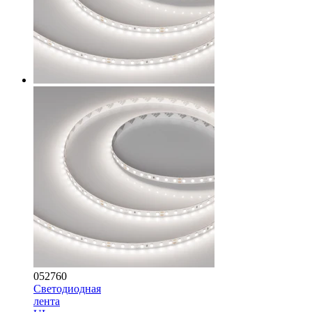
052760
Светодиодная
лента