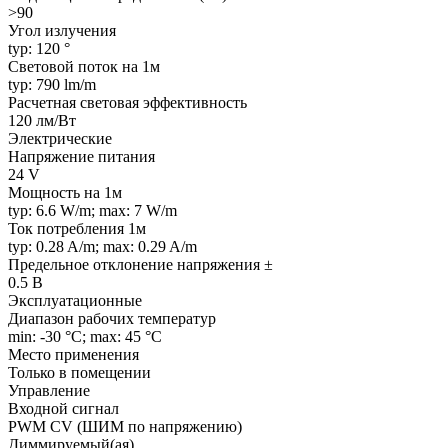
>90
Угол излучения
typ: 120 °
Световой поток на 1м
typ: 790 lm/m
Расчетная световая эффективность
120 лм/Вт
Электрические
Напряжение питания
24 V
Мощность на 1м
typ: 6.6 W/m; max: 7 W/m
Ток потребления 1м
typ: 0.28 A/m; max: 0.29 A/m
Предельное отклонение напряжения ±
0.5 В
Эксплуатационные
Диапазон рабочих температур
min: -30 °C; max: 45 °C
Место применения
Только в помещении
Управление
Входной сигнал
PWM СV (ШИМ по напряжению)
Диммируемый(ая)