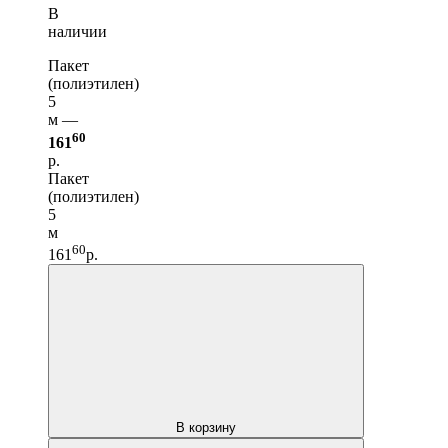
В
наличии
Пакет
(полиэтилен)
5
м —
60
161
р.
Пакет
(полиэтилен)
5
м
60
161
р.
В корзину