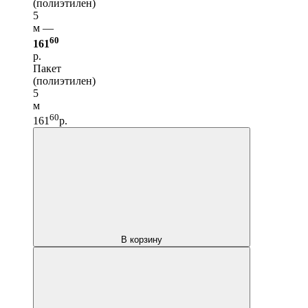
(полиэтилен)
5
м —
60
161
р.
Пакет
(полиэтилен)
5
м
60
161
р.
В корзину