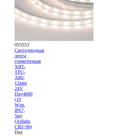
055553
Светодиодная
лента
герметичная
XRT-
TPU-
A80-
12mm
24V
Day4000
(10
W/m,
IP67,
5m)
(Arlight,
CRI>90)
Day