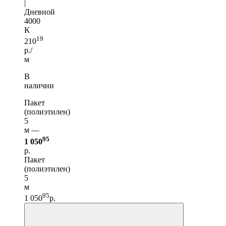
|
Дневной
4000
K
19
210
р./
м
В
наличии
Пакет
(полиэтилен)
5
м —
95
1 050
р.
Пакет
(полиэтилен)
5
м
95
1 050
р.