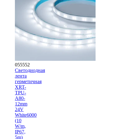
055552
Светодиодная
лента
герметичная
XRT-
TPU-
A80-
12mm
24V
White6000
(10
W/m,
IP67,
5m)