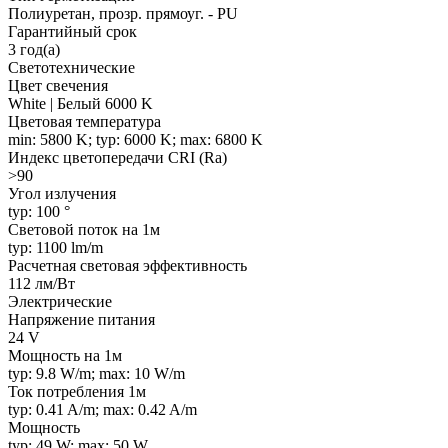
Полиуретан, прозр. прямоуг. - PU
Гарантийный срок
3 год(а)
Светотехнические
Цвет свечения
White | Белый 6000 K
Цветовая температура
min: 5800 K; typ: 6000 K; max: 6800 K
Индекс цветопередачи CRI (Ra)
>90
Угол излучения
typ: 100 °
Световой поток на 1м
typ: 1100 lm/m
Расчетная световая эффективность
112 лм/Вт
Электрические
Напряжение питания
24 V
Мощность на 1м
typ: 9.8 W/m; max: 10 W/m
Ток потребления 1м
typ: 0.41 A/m; max: 0.42 A/m
Мощность
typ: 49 W; max: 50 W