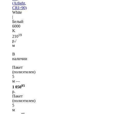
(Arlight,
CRI>90)
White
|
Белый
6000
K
19
210
р./
м
В
наличии
Пакет
(полиэтилен)
5
м —
95
1 050
р.
Пакет
(полиэтилен)
5
м