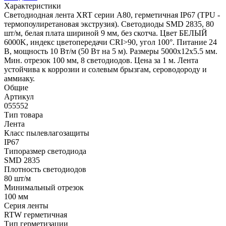
Характеристики
Светодиодная лента XRT серии A80, герметичная IP67 (TPU -
термопоулиретановая экструзия). Светодиоды SMD 2835, 80
шт/м, белая плата шириной 9 мм, без скотча. Цвет БЕЛЫЙ
6000K, индекс цветопередачи CRI>90, угол 100°. Питание 24
В, мощность 10 Вт/м (50 Вт на 5 м). Размеры 5000x12x5.5 мм.
Мин. отрезок 100 мм, 8 светодиодов. Цена за 1 м. Лента
устойчива к коррозии и солевым брызгам, сероводороду и
аммиаку.
Общие
Артикул
055552
Тип товара
Лента
Класс пылевлагозащиты
IP67
Типоразмер светодиода
SMD 2835
Плотность светодиодов
80 шт/м
Минимальный отрезок
100 мм
Серия ленты
RTW герметичная
Тип герметизации