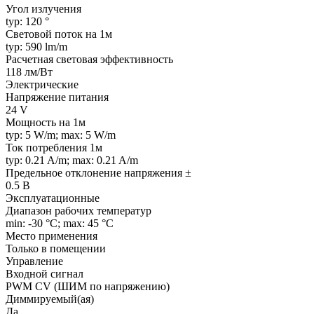
Угол излучения
typ: 120 °
Световой поток на 1м
typ: 590 lm/m
Расчетная световая эффективность
118 лм/Вт
Электрические
Напряжение питания
24 V
Мощность на 1м
typ: 5 W/m; max: 5 W/m
Ток потребления 1м
typ: 0.21 A/m; max: 0.21 A/m
Предельное отклонение напряжения ±
0.5 В
Эксплуатационные
Диапазон рабочих температур
min: -30 °C; max: 45 °C
Место применения
Только в помещении
Управление
Входной сигнал
PWM СV (ШИМ по напряжению)
Диммируемый(ая)
Да