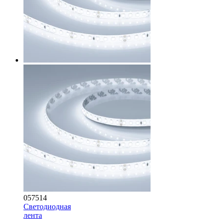
057514
Светодиодная
лента