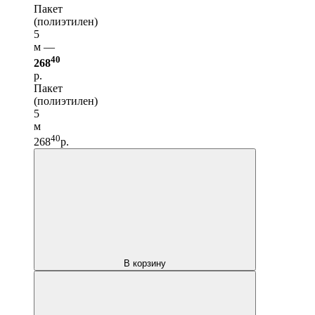
Пакет
(полиэтилен)
5
м —
40
268
р.
Пакет
(полиэтилен)
5
м
40
268
р.
В корзину