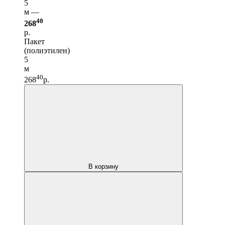
5
м —
40
268
р.
Пакет
(полиэтилен)
5
м
40
268
р.
В корзину