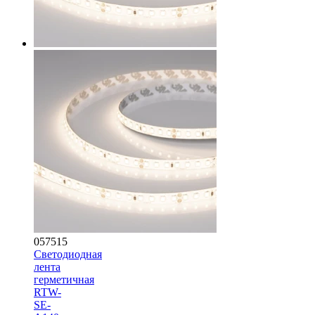
057515
Светодиодная
лента
герметичная
RTW-
SE-