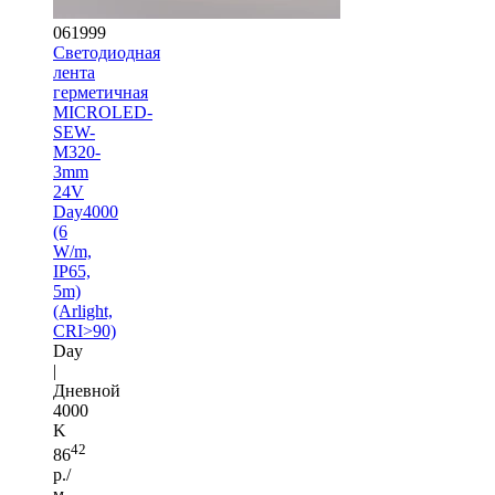
061999
Светодиодная
лента
герметичная
MICROLED-
SEW-
M320-
3mm
24V
Day4000
(6
W/m,
IP65,
5m)
(Arlight,
CRI>90)
Day
|
Дневной
4000
K
42
86
р./
м