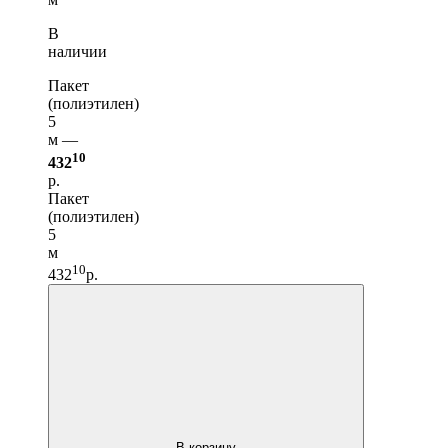
В
наличии
Пакет
(полиэтилен)
5
м —
10
432
р.
Пакет
(полиэтилен)
5
м
10
432
р.
В корзину