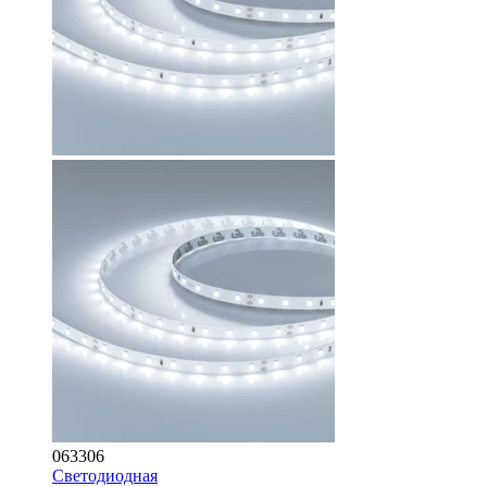
063306
Светодиодная