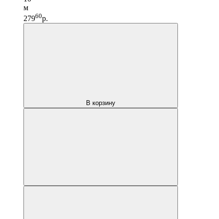
м
60
279
р.
В корзину