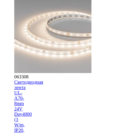
063308
Светодиодная
лента
UL-
A70-
8mm
24V
Day4000
(3
W/m,
IP20,