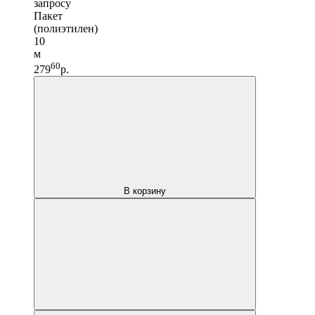
запросу
Пакет
(полиэтилен)
10
м
60
279
р.
В корзину