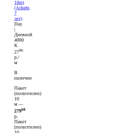
10m)
(Arlight,
7
лет)
Day
|
Дневной
4000
K
96
27
р./
м
В
наличии
Пакет
(полиэтилен)
10
м —
60
279
р.
Пакет
(полиэтилен)
10