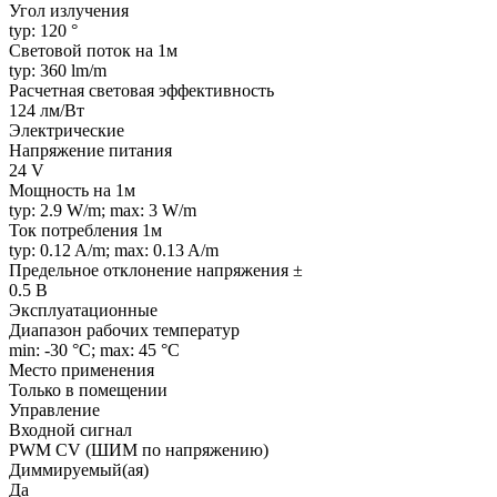
Угол излучения
typ: 120 °
Световой поток на 1м
typ: 360 lm/m
Расчетная световая эффективность
124 лм/Вт
Электрические
Напряжение питания
24 V
Мощность на 1м
typ: 2.9 W/m; max: 3 W/m
Ток потребления 1м
typ: 0.12 A/m; max: 0.13 A/m
Предельное отклонение напряжения ±
0.5 В
Эксплуатационные
Диапазон рабочих температур
min: -30 °C; max: 45 °C
Место применения
Только в помещении
Управление
Входной сигнал
PWM СV (ШИМ по напряжению)
Диммируемый(ая)
Да