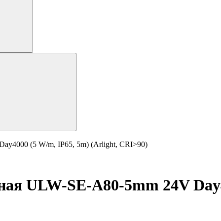
4000 (5 W/m, IP65, 5m) (Arlight, CRI>90)
ная ULW-SE-A80-5mm 24V Day4