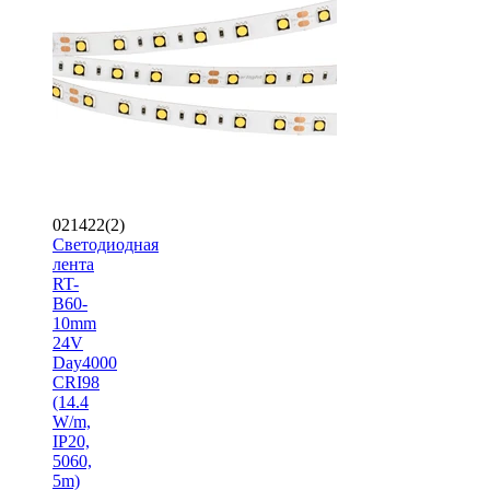
021422(2)
Светодиодная
лента
RT-
B60-
10mm
24V
Day4000
CRI98
(14.4
W/m,
IP20,
5060,
5m)