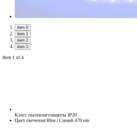
item 0
item 1
item 2
item 3
Item 1 of 4
Класс пылевлагозащиты
IP20
Цвет свечения
Blue | Синий 470 nm