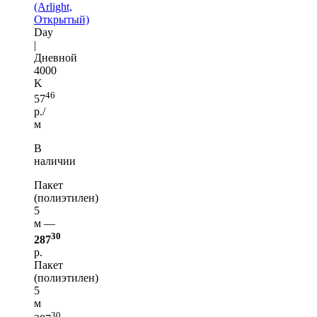
(Arlight,
Открытый)
Day
|
Дневной
4000
K
46
57
р./
м
В
наличии
Пакет
(полиэтилен)
5
м —
30
287
р.
Пакет
(полиэтилен)
5
м
30