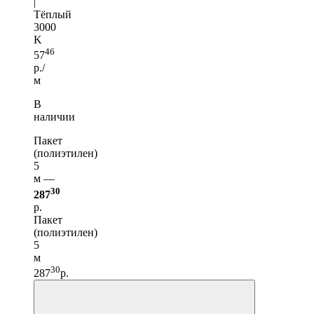
|
Тёплый
3000
K
46
57
р./
м
В
наличии
Пакет
(полиэтилен)
5
м —
30
287
р.
Пакет
(полиэтилен)
5
м
30
287
р.