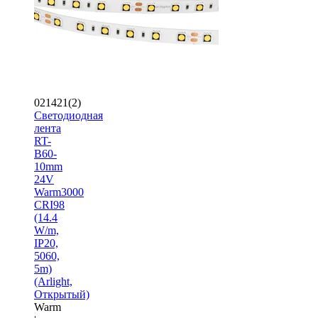
021421(2)
Светодиодная
лента
RT-
B60-
10mm
24V
Warm3000
CRI98
(14.4
W/m,
IP20,
5060,
5m)
(Arlight,
Открытый)
Warm