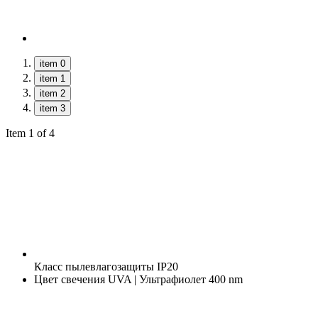
item 0
item 1
item 2
item 3
Item 1 of 4
Класс пылевлагозащиты
IP20
Цвет свечения
UVA | Ультрафиолет 400 nm