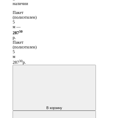
наличии
Пакет
(полиэтилен)
5
м —
30
287
р.
Пакет
(полиэтилен)
5
м
30
287
р.
В корзину