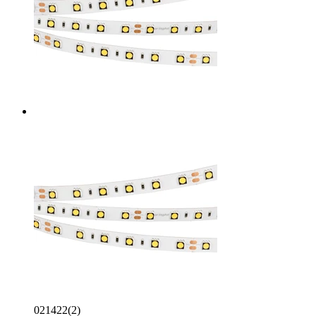
021422(2)