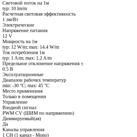
Световой поток на 1м
typ: 10 lm/m
Расчетная световая эффективность
1 лм/Вт
Электрические
Напряжение питания
12 V
Мощность на 1м
typ: 12 W/m; max: 14.4 W/m
Ток потребления 1м
typ: 1 A/m; max: 1.2 A/m
Предельное отклонение напряжения ±
0.5 В
Эксплуатационные
Диапазон рабочих температур
min: -30 °C; max: 45 °C
Место применения
Только в помещении
Управление
Входной сигнал
PWM СV (ШИМ по напряжению)
Диммируемый(ая)
Да
Каналы управления
1 CH (1 канал - Mono)