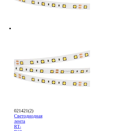
021421(2)
Светодиодная
лента
RT-