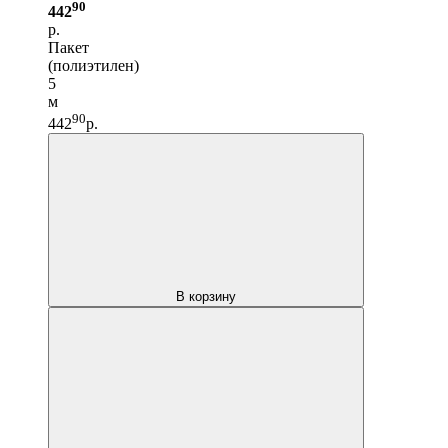
90
442
р.
Пакет
(полиэтилен)
5
м
90
442
р.
В корзину