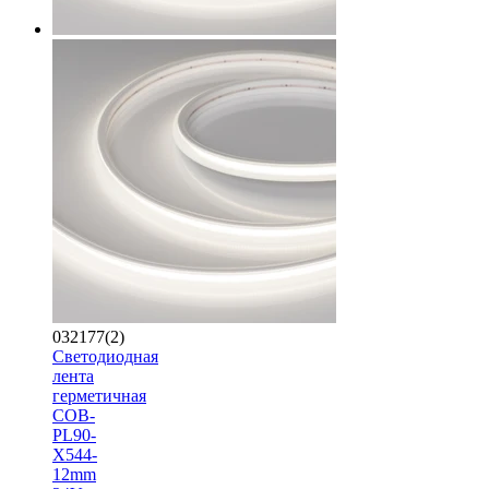
032177(2)
Светодиодная
лента
герметичная
COB-
PL90-
X544-
12mm