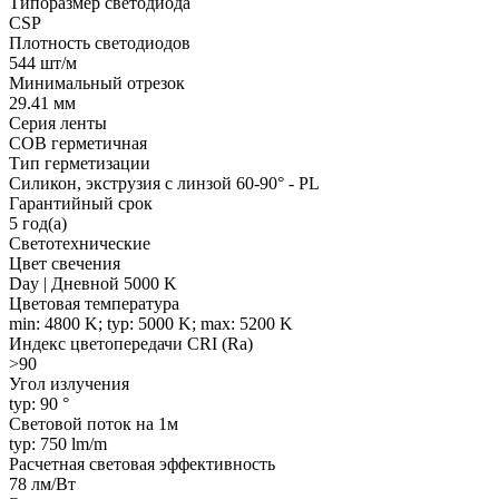
Типоразмер светодиода
CSP
Плотность светодиодов
544 шт/м
Минимальный отрезок
29.41 мм
Серия ленты
COB герметичная
Тип герметизации
Силикон, экструзия с линзой 60-90° - PL
Гарантийный срок
5 год(а)
Светотехнические
Цвет свечения
Day | Дневной 5000 K
Цветовая температура
min: 4800 K; typ: 5000 K; max: 5200 K
Индекс цветопередачи CRI (Ra)
>90
Угол излучения
typ: 90 °
Световой поток на 1м
typ: 750 lm/m
Расчетная световая эффективность
78 лм/Вт