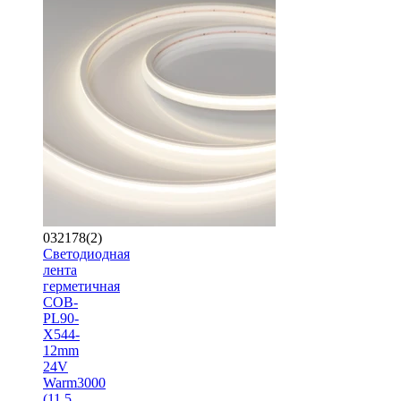
032178(2)
Светодиодная
лента
герметичная
COB-
PL90-
X544-
12mm
24V
Warm3000
(11.5