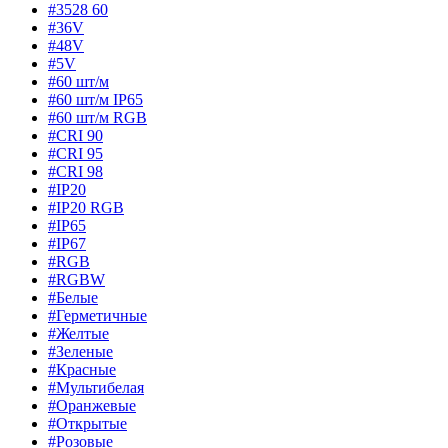
#3528 60
#36V
#48V
#5V
#60 шт/м
#60 шт/м IP65
#60 шт/м RGB
#CRI 90
#CRI 95
#CRI 98
#IP20
#IP20 RGB
#IP65
#IP67
#RGB
#RGBW
#Белые
#Герметичные
#Желтые
#Зеленые
#Красные
#Мультибелая
#Оранжевые
#Открытые
#Розовые