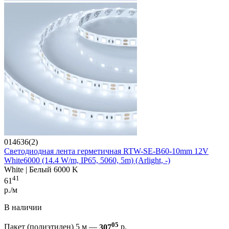
014636(2)
Светодиодная лента герметичная RTW-SE-B60-10mm 12V
White6000 (14.4 W/m, IP65, 5060, 5m) (Arlight, -)
White | Белый 6000 K
41
61
р./м
В наличии
05
Пакет (полиэтилен) 5 м —
307
р.