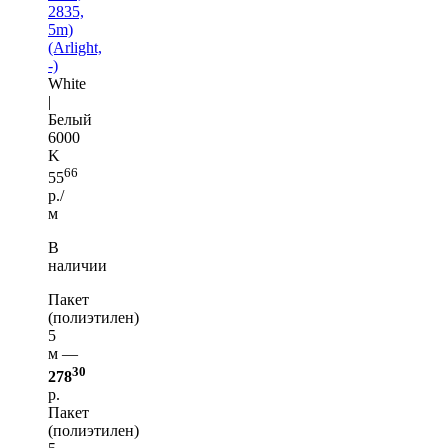
2835,
5m)
(Arlight,
-)
White
|
Белый
6000
K
66
55
р./
м
В
наличии
Пакет
(полиэтилен)
5
м —
30
278
р.
Пакет
(полиэтилен)