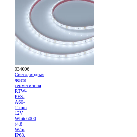
034006
Светодиодная
лента
герметичная
RTW-
PFS-
A60-
11mm
12V
White6000
(4.8
W/m,
IP68,