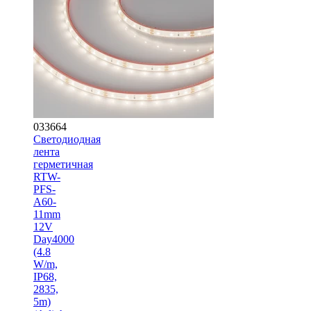
033664
Светодиодная
лента
герметичная
RTW-
PFS-
A60-
11mm
12V
Day4000
(4.8
W/m,
IP68,
2835,
5m)