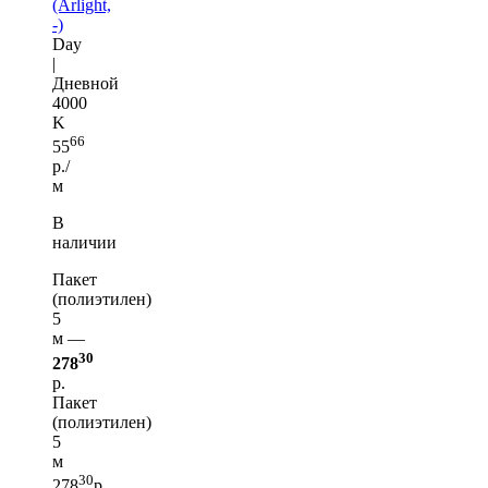
(Arlight,
-)
Day
|
Дневной
4000
K
66
55
р./
м
В
наличии
Пакет
(полиэтилен)
5
м —
30
278
р.
Пакет
(полиэтилен)
5
м
30
278
р.