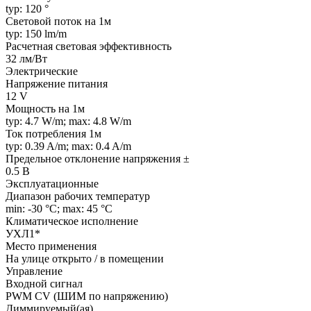
typ: 120 °
Световой поток на 1м
typ: 150 lm/m
Расчетная световая эффективность
32 лм/Вт
Электрические
Напряжение питания
12 V
Мощность на 1м
typ: 4.7 W/m; max: 4.8 W/m
Ток потребления 1м
typ: 0.39 A/m; max: 0.4 A/m
Предельное отклонение напряжения ±
0.5 В
Эксплуатационные
Диапазон рабочих температур
min: -30 °C; max: 45 °C
Климатическое исполнение
УХЛ1*
Место применения
На улице открыто / в помещении
Управление
Входной сигнал
PWM СV (ШИМ по напряжению)
Диммируемый(ая)