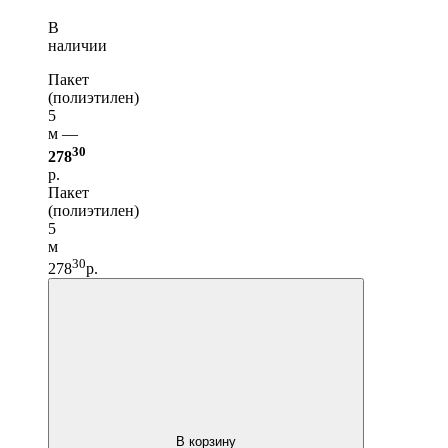
В
наличии
Пакет
(полиэтилен)
5
м —
30
278
р.
Пакет
(полиэтилен)
5
м
30
278
р.
В корзину