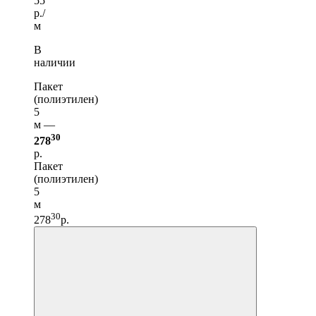
55
р./
м
В
наличии
Пакет
(полиэтилен)
5
м —
30
278
р.
Пакет
(полиэтилен)
5
м
30
278
р.