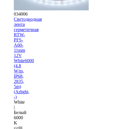
034006
Светодиодная
лента
герметичная
RTW-
PFS-
A60-
11mm
12V
White6000
(4.8
W/m,
IP68,
2835,
5m)
(Arlight,
-)
White
|
Белый
6000
K
66