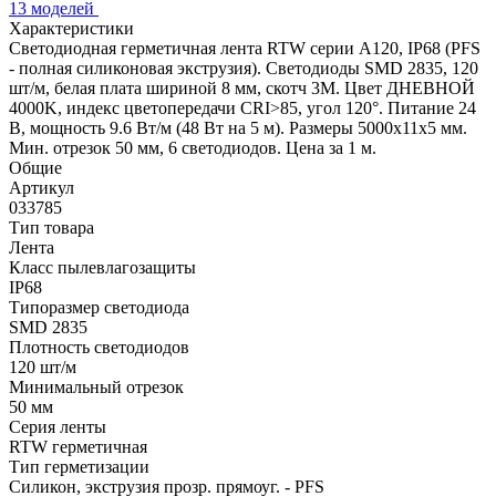
13 моделей
Характеристики
Светодиодная герметичная лента RTW серии A120, IP68 (PFS
- полная силиконовая экструзия). Светодиоды SMD 2835, 120
шт/м, белая плата шириной 8 мм, скотч 3M. Цвет ДНЕВНОЙ
4000K, индекс цветопередачи CRI>85, угол 120°. Питание 24
В, мощность 9.6 Вт/м (48 Вт на 5 м). Размеры 5000x11x5 мм.
Мин. отрезок 50 мм, 6 светодиодов. Цена за 1 м.
Общие
Артикул
033785
Тип товара
Лента
Класс пылевлагозащиты
IP68
Типоразмер светодиода
SMD 2835
Плотность светодиодов
120 шт/м
Минимальный отрезок
50 мм
Серия ленты
RTW герметичная
Тип герметизации
Силикон, экструзия прозр. прямоуг. - PFS