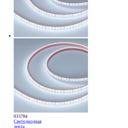
033784
Светодиодная
лента