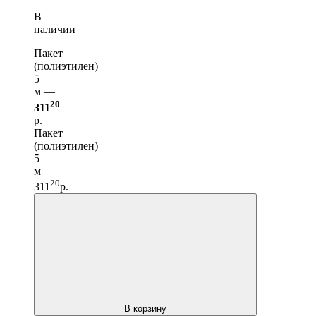
В
наличии
Пакет
(полиэтилен)
5
м —
20
311
р.
Пакет
(полиэтилен)
5
м
20
311
р.
В корзину