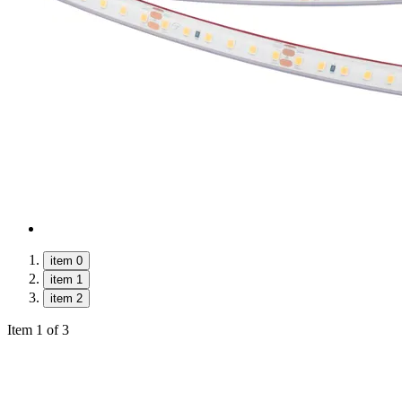
item 0
item 1
item 2
Item 1 of 3