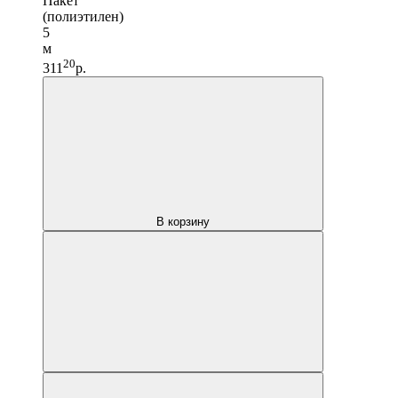
Пакет
(полиэтилен)
5
м
20
311
р.
В корзину