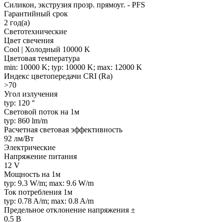
Силикон, экструзия прозр. прямоуг. - PFS
Гарантийный срок
2 год(а)
Светотехнические
Цвет свечения
Cool | Холодный 10000 K
Цветовая температура
min: 10000 K; typ: 10000 K; max: 12000 K
Индекс цветопередачи CRI (Ra)
>70
Угол излучения
typ: 120 °
Световой поток на 1м
typ: 860 lm/m
Расчетная световая эффективность
92 лм/Вт
Электрические
Напряжение питания
12 V
Мощность на 1м
typ: 9.3 W/m; max: 9.6 W/m
Ток потребления 1м
typ: 0.78 A/m; max: 0.8 A/m
Предельное отклонение напряжения ±
0.5 В