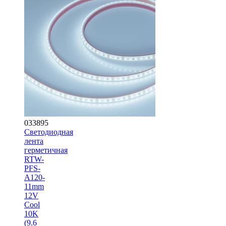
033895
Светодиодная
лента
герметичная
RTW-
PFS-
A120-
11mm
12V
Cool
10K
(9.6