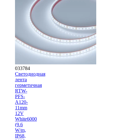
033784
Светодиодная
лента
герметичная
RTW-
PFS-
A120-
11mm
12V
White6000
(9.6
W/m,
IP68,