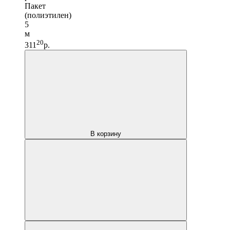
Пакет
(полиэтилен)
5
м
20
311
р.
В корзину