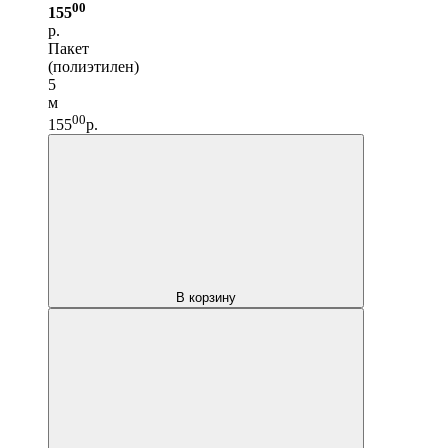
00
155
р.
Пакет
(полиэтилен)
5
м
00
155
р.
В корзину