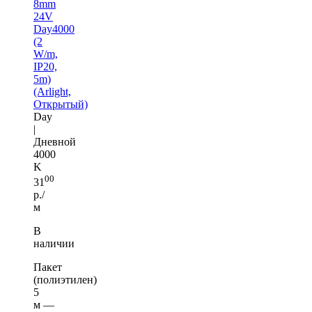
8mm
24V
Day4000
(2
W/m,
IP20,
5m)
(Arlight,
Открытый)
Day
|
Дневной
4000
K
00
31
р./
м
В
наличии
Пакет
(полиэтилен)
5
м —