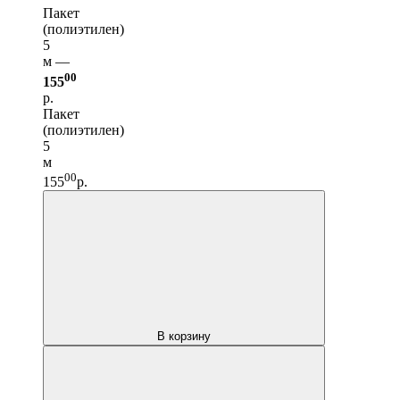
Пакет
(полиэтилен)
5
м —
00
155
р.
Пакет
(полиэтилен)
5
м
00
155
р.
В корзину