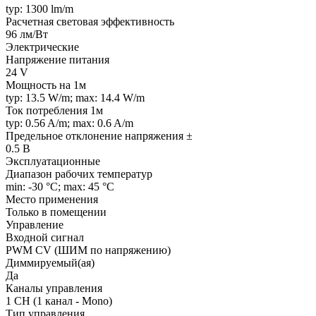
typ: 1300 lm/m
Расчетная световая эффективность
96 лм/Вт
Электрические
Напряжение питания
24 V
Мощность на 1м
typ: 13.5 W/m; max: 14.4 W/m
Ток потребления 1м
typ: 0.56 A/m; max: 0.6 A/m
Предельное отклонение напряжения ±
0.5 В
Эксплуатационные
Диапазон рабочих температур
min: -30 °C; max: 45 °C
Место применения
Только в помещении
Управление
Входной сигнал
PWM СV (ШИМ по напряжению)
Диммируемый(ая)
Да
Каналы управления
1 CH (1 канал - Mono)
Тип управления