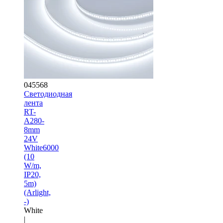
045568
Светодиодная
лента
RT-
A280-
8mm
24V
White6000
(10
W/m,
IP20,
5m)
(Arlight,
-)
White
|