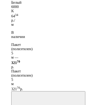
Белый
6000
K
34
64
р./
м
В
наличии
Пакет
(полиэтилен)
5
м —
70
321
р.
Пакет
(полиэтилен)
5
м
70
321
р.