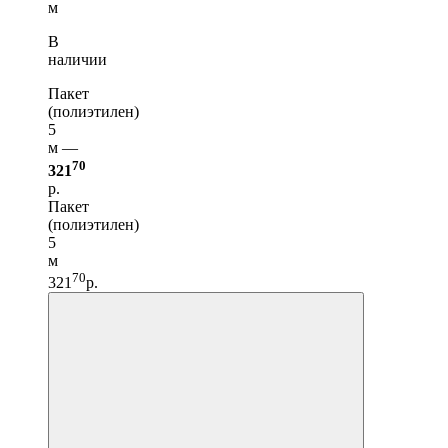
м
В
наличии
Пакет
(полиэтилен)
5
м —
70
321
р.
Пакет
(полиэтилен)
5
м
70
321
р.