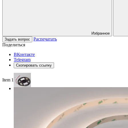
Избранное
Распечатать
Задать вопрос
Поделиться
ВКонтакте
Telegram
Скопировать ссылку
Item 1 of 3