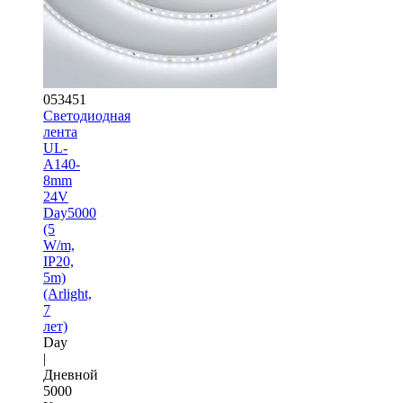
053451
Светодиодная
лента
UL-
A140-
8mm
24V
Day5000
(5
W/m,
IP20,
5m)
(Arlight,
7
лет)
Day
|
Дневной
5000