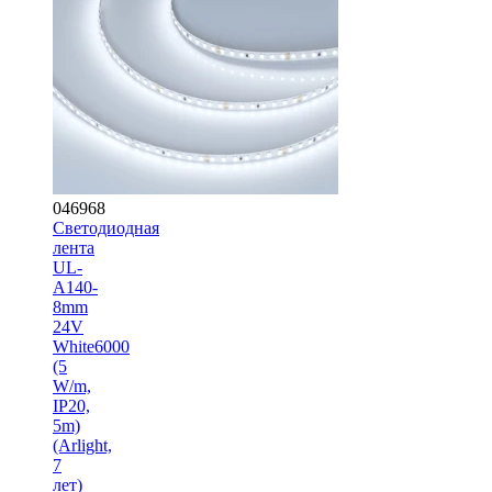
046968
Светодиодная
лента
UL-
A140-
8mm
24V
White6000
(5
W/m,
IP20,
5m)
(Arlight,
7
лет)