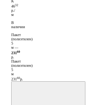
K
32
46
р./
м
В
наличии
Пакет
(полиэтилен)
5
м —
60
231
р.
Пакет
(полиэтилен)
5
м
60
231
р.