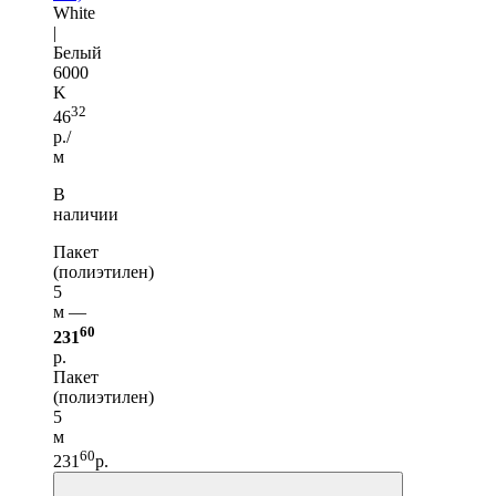
White
|
Белый
6000
K
32
46
р./
м
В
наличии
Пакет
(полиэтилен)
5
м —
60
231
р.
Пакет
(полиэтилен)
5
м
60
231
р.