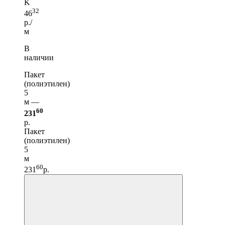
K
32
46
р./
м
В
наличии
Пакет
(полиэтилен)
5
м —
60
231
р.
Пакет
(полиэтилен)
5
м
60
231
р.