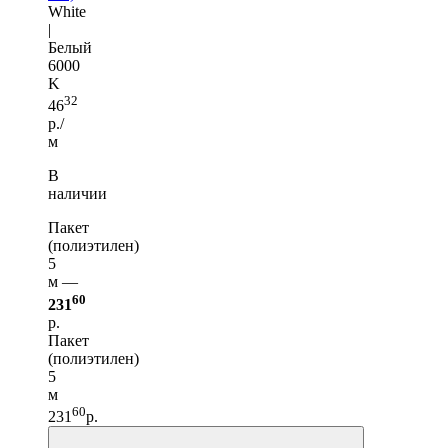
White
|
Белый
6000
K
32
46
р./
м
В
наличии
Пакет
(полиэтилен)
5
м —
60
231
р.
Пакет
(полиэтилен)
5
м
60
231
р.