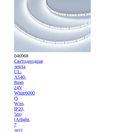
046968
Светодиодная
лента
UL-
A140-
8mm
24V
White6000
(5
W/m,
IP20,
5m)
(Arlight,
7
лет)