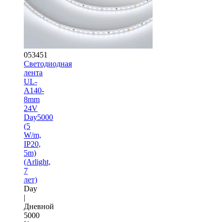
053451
Светодиодная
лента
UL-
A140-
8mm
24V
Day5000
(5
W/m,
IP20,
5m)
(Arlight,
7
лет)
Day
|
Дневной
5000