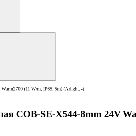
rm2700 (11 W/m, IP65, 5m) (Arlight, -)
ная COB-SE-X544-8mm 24V War