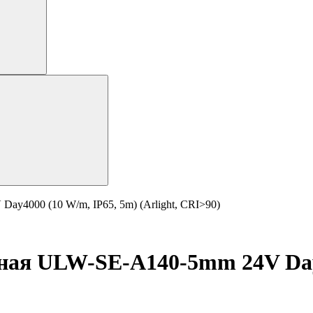
y4000 (10 W/m, IP65, 5m) (Arlight, CRI>90)
ная ULW-SE-A140-5mm 24V Day4