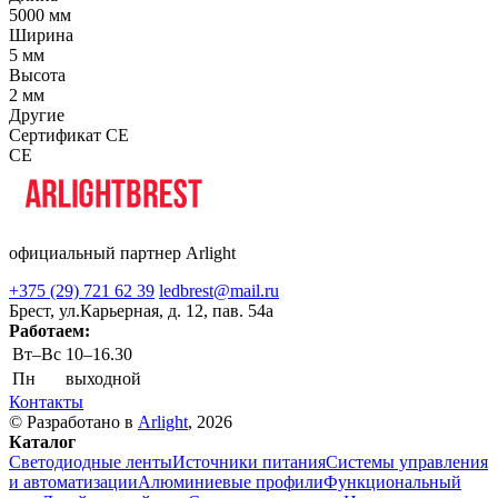
5000 мм
Ширина
5 мм
Высота
2 мм
Другие
Сертификат CE
CE
официальный партнер Arlight
+375 (29) 721 62 39
ledbrest@mail.ru
Брест, ул.Карьерная, д. 12, пав. 54а
Работаем:
Вт–Вс
10–16.30
Пн
выходной
Контакты
© Разработано в
Arlight
, 2026
Каталог
Светодиодные ленты
Источники питания
Системы управления
и автоматизации
Алюминиевые профили
Функциональный