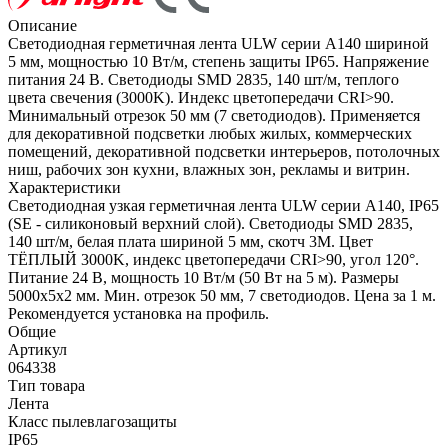
Описание
Светодиодная герметичная лента ULW серии A140 шириной
5 мм, мощностью 10 Вт/м, степень защиты IP65. Напряжение
питания 24 В. Светодиоды SMD 2835, 140 шт/м, теплого
цвета свечения (3000K). Индекс цветопередачи CRI>90.
Минимальный отрезок 50 мм (7 светодиодов). Применяется
для декоративной подсветки любых жилых, коммерческих
помещений, декоративной подсветки интерьеров, потолочных
ниш, рабочих зон кухни, влажных зон, рекламы и витрин.
Характеристики
Светодиодная узкая герметичная лента ULW серии A140, IP65
(SE - силиконовый верхний слой). Светодиоды SMD 2835,
140 шт/м, белая плата шириной 5 мм, скотч 3M. Цвет
ТЁПЛЫЙ 3000K, индекс цветопередачи CRI>90, угол 120°.
Питание 24 В, мощность 10 Вт/м (50 Вт на 5 м). Размеры
5000х5х2 мм. Мин. отрезок 50 мм, 7 светодиодов. Цена за 1 м.
Рекомендуется установка на профиль.
Общие
Артикул
064338
Тип товара
Лента
Класс пылевлагозащиты
IP65