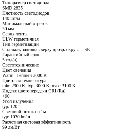
Типоразмер светодиода
SMD 2835
Плотность светодиодов
140 шт/м
Минимальный отрезок
50 мм
Серия ленты
ULW герметичная
Тип герметизации
Силикон, заливка сверху прозр. округл. - SE
Гарантийный срок
5 год(а)
Светотехнические
Цвет свечения
Warm | Тёплый 3000 K
Цветовая температура
min: 2900 K; typ: 3000 K; max: 3100 K
Индекс цветопередачи CRI (Ra)
>90
Угол излучения
typ: 120 °
Световой поток на 1м
typ: 1030 lm/m
Расчетная световая эффективность
99 лм/Вт