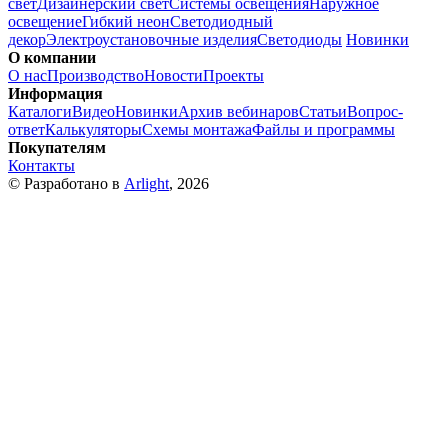
свет
Дизайнерский свет
Системы освещения
Наружное
освещение
Гибкий неон
Светодиодный
декор
Электроустановочные изделия
Светодиоды
Новинки
О компании
О нас
Производство
Новости
Проекты
Информация
Каталоги
Видео
Новинки
Архив вебинаров
Статьи
Вопрос-
ответ
Калькуляторы
Схемы монтажа
Файлы и программы
Покупателям
Контакты
© Разработано в
Arlight
, 2026