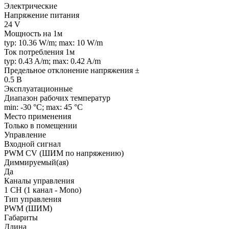
Электрические
Напряжение питания
24 V
Мощность на 1м
typ: 10.36 W/m; max: 10 W/m
Ток потребления 1м
typ: 0.43 A/m; max: 0.42 A/m
Предельное отклонение напряжения ±
0.5 В
Эксплуатационные
Диапазон рабочих температур
min: -30 °C; max: 45 °C
Место применения
Только в помещении
Управление
Входной сигнал
PWM СV (ШИМ по напряжению)
Диммируемый(ая)
Да
Каналы управления
1 CH (1 канал - Mono)
Тип управления
PWM (ШИМ)
Габариты
Длина