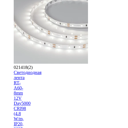
021418(2)
Светодиодная
лента
RT-
A60-
8mm
12V
Day5000
CRI98
(4.8
W/m,
IP20,