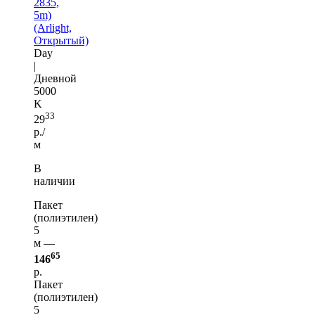
2835,
5m)
(Arlight,
Открытый)
Day
|
Дневной
5000
K
33
29
р./
м
В
наличии
Пакет
(полиэтилен)
5
м —
65
146
р.
Пакет
(полиэтилен)
5