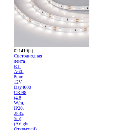
021419(2)
Светодиодная
лента
RT-
A60-
8mm
12V
Day4000
CRI98
(4.8
W/m,
IP20,
2835,
5m)
(Arlight,
Открытый)