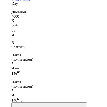
Day
|
Дневной
4000
K
33
29
р./
м
В
наличии
Пакет
(полиэтилен)
5
м —
65
146
р.
Пакет
(полиэтилен)
5
м
65
146
р.