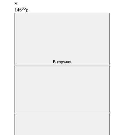
м
65
146
р.
В корзину