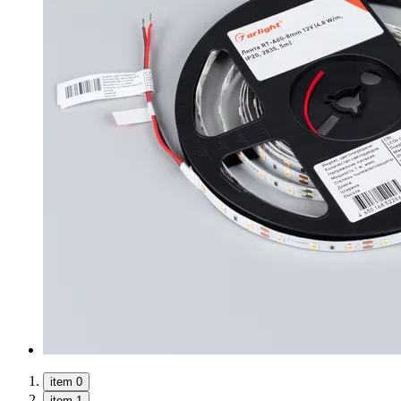
item 0
item 1