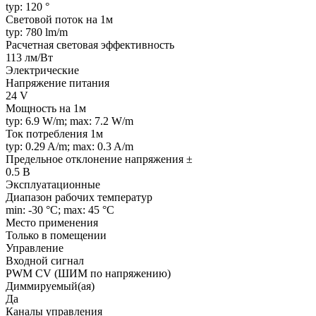
typ: 120 °
Световой поток на 1м
typ: 780 lm/m
Расчетная световая эффективность
113 лм/Вт
Электрические
Напряжение питания
24 V
Мощность на 1м
typ: 6.9 W/m; max: 7.2 W/m
Ток потребления 1м
typ: 0.29 A/m; max: 0.3 A/m
Предельное отклонение напряжения ±
0.5 В
Эксплуатационные
Диапазон рабочих температур
min: -30 °C; max: 45 °C
Место применения
Только в помещении
Управление
Входной сигнал
PWM СV (ШИМ по напряжению)
Диммируемый(ая)
Да
Каналы управления