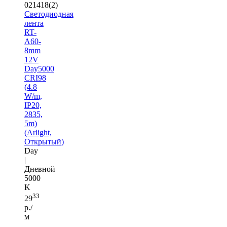
021418(2)
Светодиодная
лента
RT-
A60-
8mm
12V
Day5000
CRI98
(4.8
W/m,
IP20,
2835,
5m)
(Arlight,
Открытый)
Day
|
Дневной
5000
K
33
29
р./
м