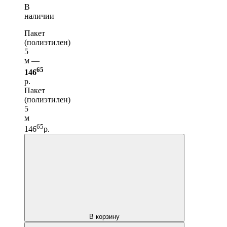
В
наличии
Пакет
(полиэтилен)
5
м —
65
146
р.
Пакет
(полиэтилен)
5
м
65
146
р.
В корзину