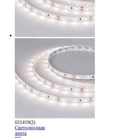
021419(2)
Светодиодная
лента