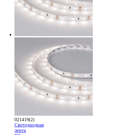
021419(2)
Светодиодная
лента