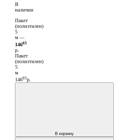
В
наличии
Пакет
(полиэтилен)
5
м —
65
146
р.
Пакет
(полиэтилен)
5
м
65
146
р.
В корзину