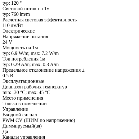
typ: 120 °
Световой поток на 1м
typ: 760 lm/m
Расчетная световая эффективность
110 лм/Вт
Электрические
Напряжение питания
24 V
Мощность на 1м
typ: 6.9 W/m; max: 7.2 W/m
Ток потребления 1м
typ: 0.29 A/m; max: 0.3 A/m
Предельное отклонение напряжения ±
0.5 В
Эксплуатационные
Диапазон рабочих температур
min: -30 °C; max: 45 °C
Место применения
Только в помещении
Управление
Входной сигнал
PWM СV (ШИМ по напряжению)
Диммируемый(ая)
Да
Каналы управления