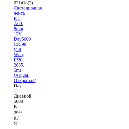
021418(2)
Светодиодная
лента
RT-
A60-
8mm
12V
Day5000
CRI98
(4.8
W/m,
IP20,
2835,
5m)
(Arlight,
Открытый)
Day
|
Дневной
5000
K
33
29
р./
м