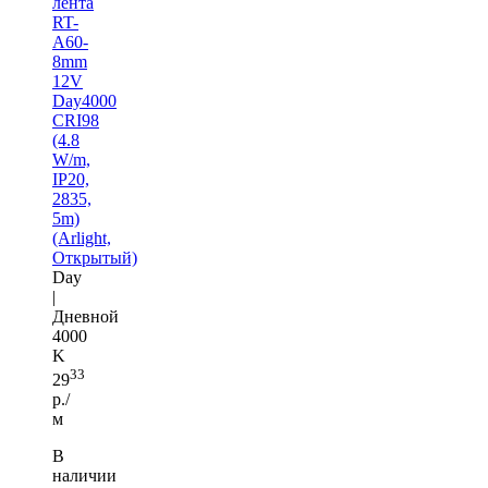
лента
RT-
A60-
8mm
12V
Day4000
CRI98
(4.8
W/m,
IP20,
2835,
5m)
(Arlight,
Открытый)
Day
|
Дневной
4000
K
33
29
р./
м
В
наличии