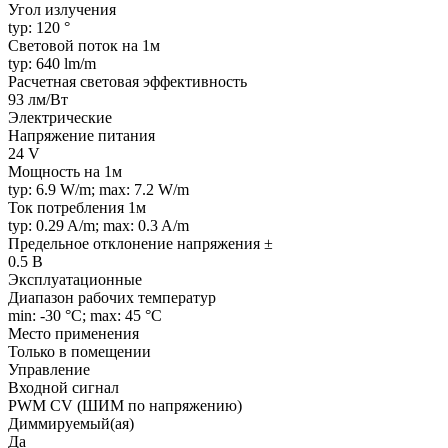
Угол излучения
typ: 120 °
Световой поток на 1м
typ: 640 lm/m
Расчетная световая эффективность
93 лм/Вт
Электрические
Напряжение питания
24 V
Мощность на 1м
typ: 6.9 W/m; max: 7.2 W/m
Ток потребления 1м
typ: 0.29 A/m; max: 0.3 A/m
Предельное отклонение напряжения ±
0.5 В
Эксплуатационные
Диапазон рабочих температур
min: -30 °C; max: 45 °C
Место применения
Только в помещении
Управление
Входной сигнал
PWM СV (ШИМ по напряжению)
Диммируемый(ая)
Да