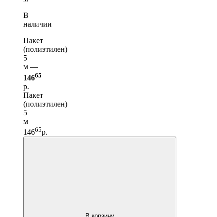
В
наличии
Пакет
(полиэтилен)
5
м —
65
146
р.
Пакет
(полиэтилен)
5
м
65
146
р.
В корзину