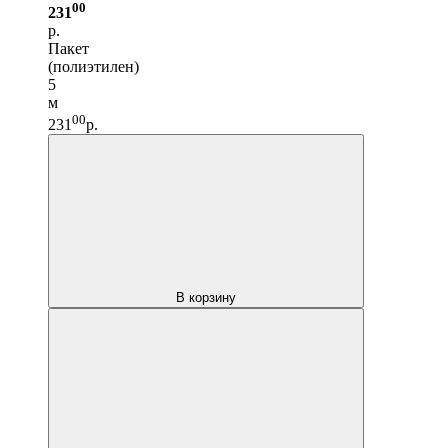
00
231
р.
Пакет
(полиэтилен)
5
м
00
231
р.
В корзину