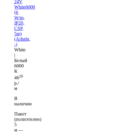
24V
White6000
(6
W/m,
IP20,
CSP,
5m)
(Arlight,
-)
White
|
Белый
6000
K
20
46
р./
м
В
наличии
Пакет
(полиэтилен)
5
м —