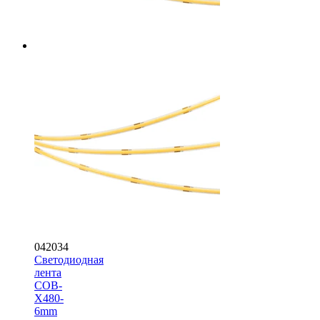
042034
Светодиодная
лента
COB-
X480-
6mm