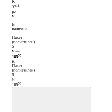
K
11
37
р./
м
В
наличии
Пакет
(полиэтилен)
5
м —
55
185
р.
Пакет
(полиэтилен)
5
м
55
185
р.