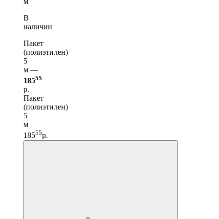
м
В
наличии
Пакет
(полиэтилен)
5
м —
55
185
р.
Пакет
(полиэтилен)
5
м
55
185
р.