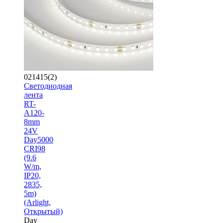
021415(2)
Светодиодная
лента
RT-
A120-
8mm
24V
Day5000
CRI98
(9.6
W/m,
IP20,
2835,
5m)
(Arlight,
Открытый)
Day