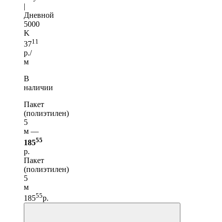
|
Дневной
5000
K
11
37
р./
м
В
наличии
Пакет
(полиэтилен)
5
м —
55
185
р.
Пакет
(полиэтилен)
5
м
55
185
р.