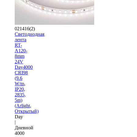
021416(2)
Светодиодная
лента
RT-
A120-
8mm
24V
Day4000
CRI98
(9.6
W/m,
IP20,
2835,
5m)
(Arlight,
Открытый)
Day
|
Дневной
4000