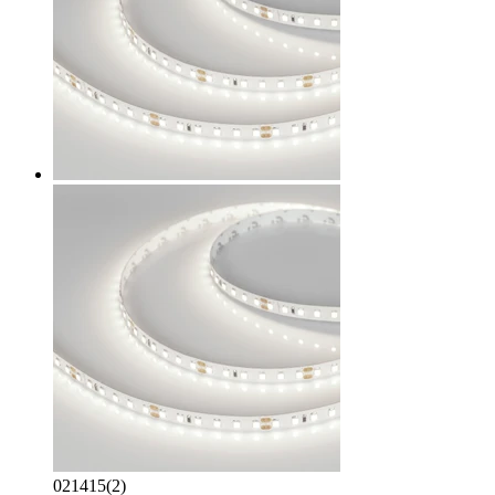
021415(2)