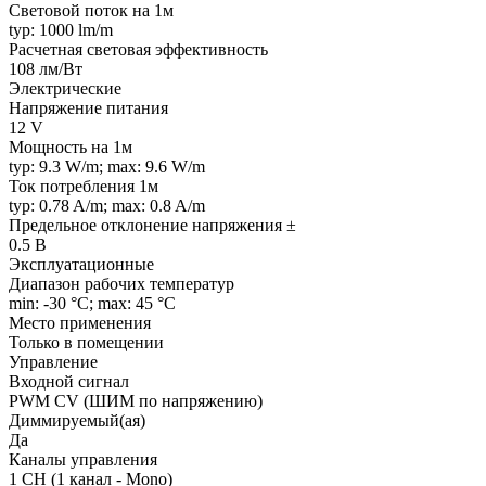
Световой поток на 1м
typ: 1000 lm/m
Расчетная световая эффективность
108 лм/Вт
Электрические
Напряжение питания
12 V
Мощность на 1м
typ: 9.3 W/m; max: 9.6 W/m
Ток потребления 1м
typ: 0.78 A/m; max: 0.8 A/m
Предельное отклонение напряжения ±
0.5 В
Эксплуатационные
Диапазон рабочих температур
min: -30 °C; max: 45 °C
Место применения
Только в помещении
Управление
Входной сигнал
PWM СV (ШИМ по напряжению)
Диммируемый(ая)
Да
Каналы управления
1 CH (1 канал - Mono)