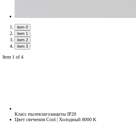
item 0
item 1
item 2
item 3
Item 1 of 4
Класс пылевлагозащиты
IP20
Цвет свечения
Cool | Холодный 8000 K