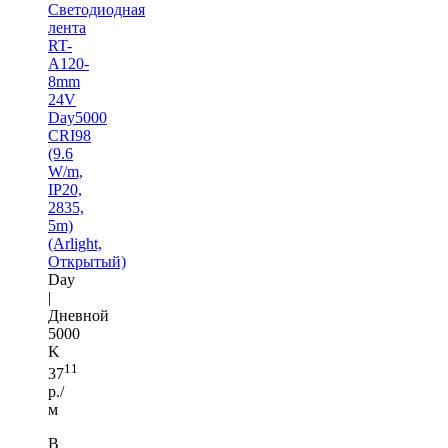
Светодиодная
лента
RT-
A120-
8mm
24V
Day5000
CRI98
(9.6
W/m,
IP20,
2835,
5m)
(Arlight,
Открытый)
Day
|
Дневной
5000
K
11
37
р./
м
В