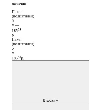
наличии
Пакет
(полиэтилен)
5
м —
55
185
р.
Пакет
(полиэтилен)
5
м
55
185
р.
В корзину