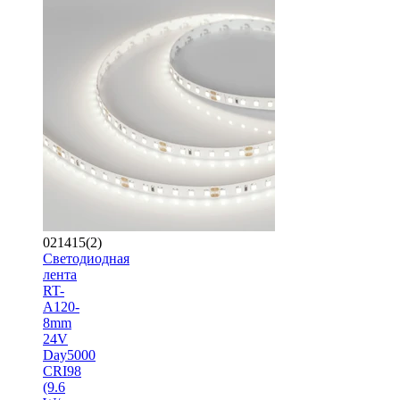
021415(2)
Светодиодная
лента
RT-
A120-
8mm
24V
Day5000
CRI98
(9.6