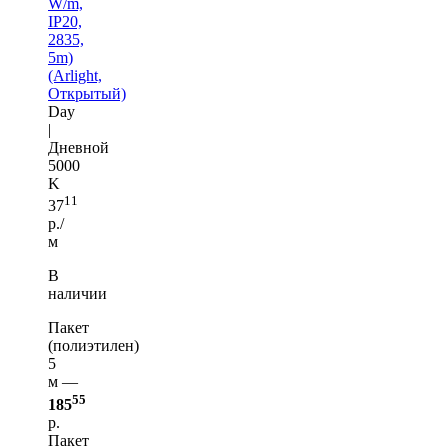
W/m,
IP20,
2835,
5m)
(Arlight,
Открытый)
Day
|
Дневной
5000
K
11
37
р./
м
В
наличии
Пакет
(полиэтилен)
5
м —
55
185
р.
Пакет