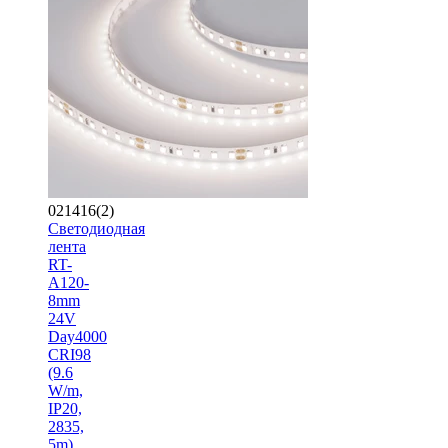
021416(2)
Светодиодная
лента
RT-
A120-
8mm
24V
Day4000
CRI98
(9.6
W/m,
IP20,
2835,
5m)