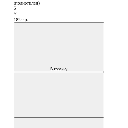
(полиэтилен)
5
м
55
185
р.
В корзину