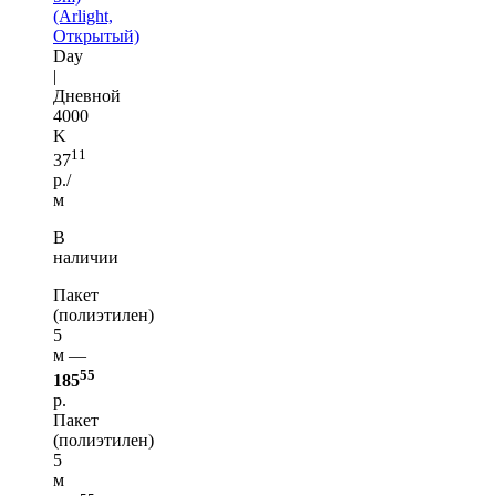
(Arlight,
Открытый)
Day
|
Дневной
4000
K
11
37
р./
м
В
наличии
Пакет
(полиэтилен)
5
м —
55
185
р.
Пакет
(полиэтилен)
5
м