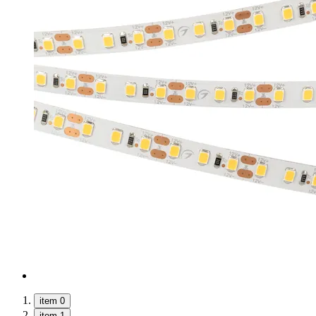
item 0
item 1