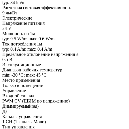
typ: 84 lm/m
Расчетная световая эффективность
9 лм/Вт
Электрические
Напряжение питания
24 V
Мощность на 1м
typ: 9.5 W/m; max: 9.6 W/m
Ток потребления 1м
typ: 0.4 A/m; max: 0.4 A/m
Предельное отклонение напряжения ±
0.5 В
Эксплуатационные
Диапазон рабочих температур
min: -30 °C; max: 45 °C
Место применения
Только в помещении
Управление
Входной сигнал
PWM СV (ШИМ по напряжению)
Диммируемый(ая)
Да
Каналы управления
1 CH (1 канал - Mono)
Тип управления