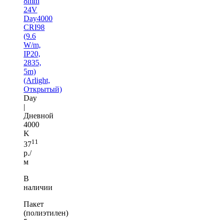
8mm
24V
Day4000
CRI98
(9.6
W/m,
IP20,
2835,
5m)
(Arlight,
Открытый)
Day
|
Дневной
4000
K
11
37
р./
м
В
наличии
Пакет
(полиэтилен)