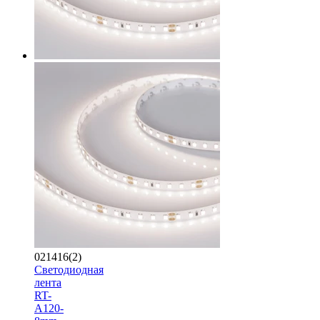
021416(2)
Светодиодная
лента
RT-
A120-