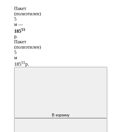
Пакет
(полиэтилен)
5
м —
55
185
р.
Пакет
(полиэтилен)
5
м
55
185
р.
В корзину