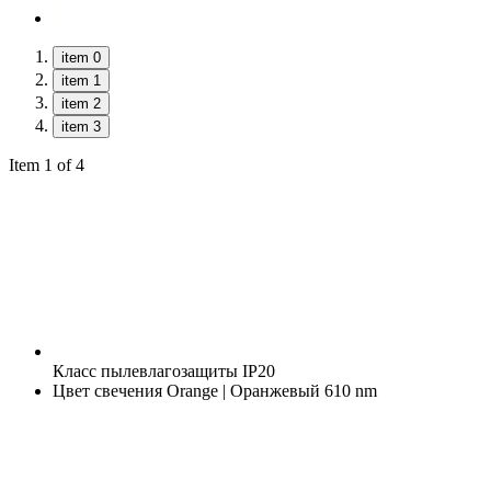
item 0
item 1
item 2
item 3
Item 1 of 4
Класс пылевлагозащиты
IP20
Цвет свечения
Orange | Оранжевый 610 nm