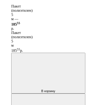
Пакет
(полиэтилен)
5
м —
55
185
р.
Пакет
(полиэтилен)
5
м
55
185
р.
В корзину