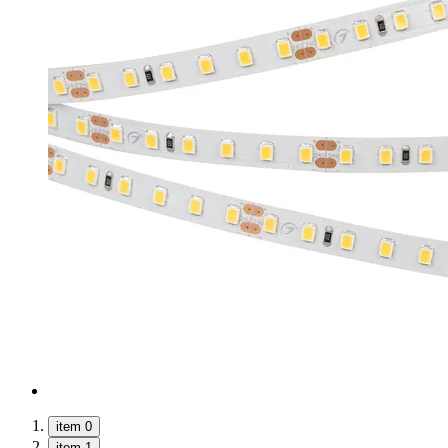
item 0
item 1