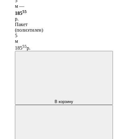
5
м —
55
185
р.
Пакет
(полиэтилен)
5
м
55
185
р.
В корзину