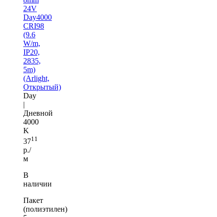
24V
Day4000
CRI98
(9.6
W/m,
IP20,
2835,
5m)
(Arlight,
Открытый)
Day
|
Дневной
4000
K
11
37
р./
м
В
наличии
Пакет
(полиэтилен)