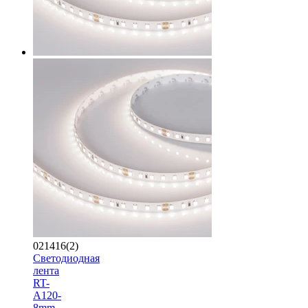
021416(2)
Светодиодная
лента
RT-
A120-
8mm