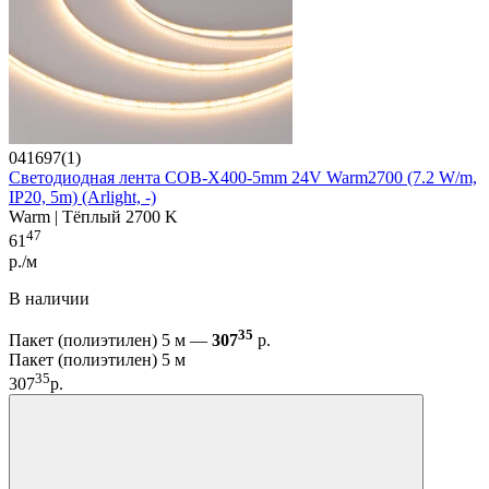
041697(1)
Светодиодная лента COB-X400-5mm 24V Warm2700 (7.2 W/m,
IP20, 5m) (Arlight, -)
Warm | Тёплый 2700 K
47
61
р./м
В наличии
35
Пакет (полиэтилен) 5 м —
307
р.
Пакет (полиэтилен) 5 м
35
307
р.