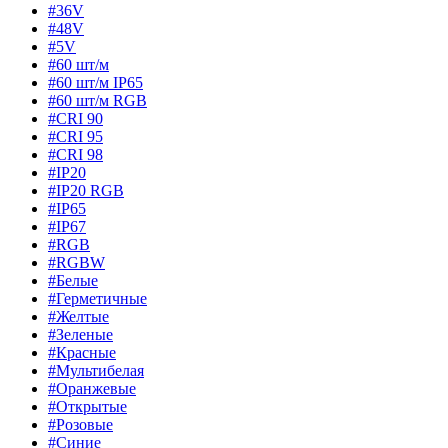
#36V
#48V
#5V
#60 шт/м
#60 шт/м IP65
#60 шт/м RGB
#CRI 90
#CRI 95
#CRI 98
#IP20
#IP20 RGB
#IP65
#IP67
#RGB
#RGBW
#Белые
#Герметичные
#Желтые
#Зеленые
#Красные
#Мультибелая
#Оранжевые
#Открытые
#Розовые
#Синие