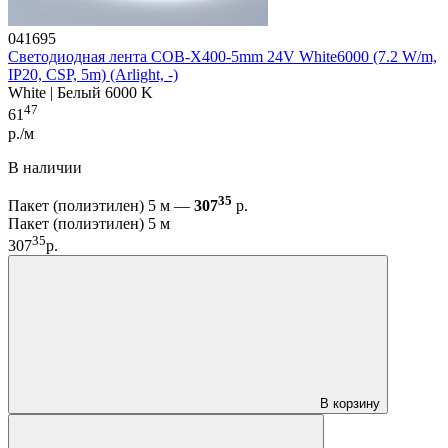
041695
Светодиодная лента COB-X400-5mm 24V White6000 (7.2 W/m,
IP20, CSP, 5m) (Arlight, -)
White | Белый 6000 K
47
61
р./м
В наличии
35
Пакет (полиэтилен) 5 м —
307
р.
Пакет (полиэтилен) 5 м
35
307
р.
В корзину