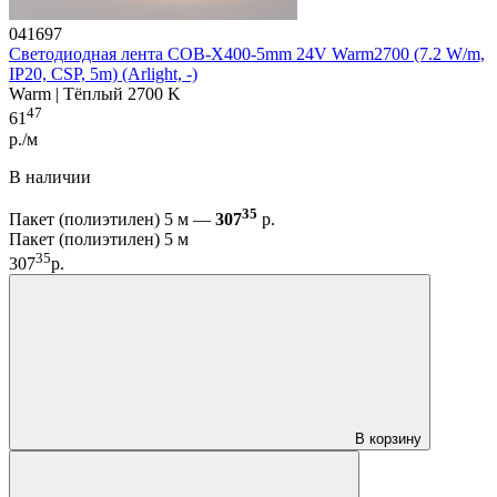
041697
Светодиодная лента COB-X400-5mm 24V Warm2700 (7.2 W/m,
IP20, CSP, 5m) (Arlight, -)
Warm | Тёплый 2700 K
47
61
р./м
В наличии
35
Пакет (полиэтилен) 5 м —
307
р.
Пакет (полиэтилен) 5 м
35
307
р.
В корзину