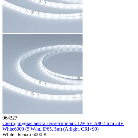
064327
Светодиодная лента герметичная ULW-SE-A80-5mm 24V
White6000 (5 W/m, IP65, 5m) (Arlight, CRI>90)
White | Белый 6000 K