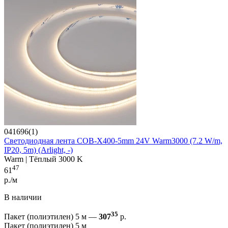
041696(1)
Светодиодная лента COB-X400-5mm 24V Warm3000 (7.2 W/m,
IP20, 5m) (Arlight, -)
Warm | Тёплый 3000 K
47
61
р./м
В наличии
35
Пакет (полиэтилен) 5 м —
307
р.
Пакет (полиэтилен) 5 м