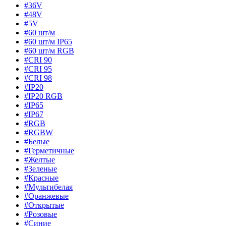
#36V
#48V
#5V
#60 шт/м
#60 шт/м IP65
#60 шт/м RGB
#CRI 90
#CRI 95
#CRI 98
#IP20
#IP20 RGB
#IP65
#IP67
#RGB
#RGBW
#Белые
#Герметичные
#Желтые
#Зеленые
#Красные
#Мультибелая
#Оранжевые
#Открытые
#Розовые
#Синие