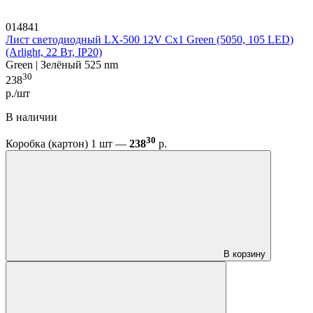
014841
Лист светодиодный LX-500 12V Cx1 Green (5050, 105 LED)
(Arlight, 22 Вт, IP20)
Green | Зелёный 525 nm
30
238
р./шт
В наличии
30
Коробка (картон) 1 шт —
238
р.
В корзину