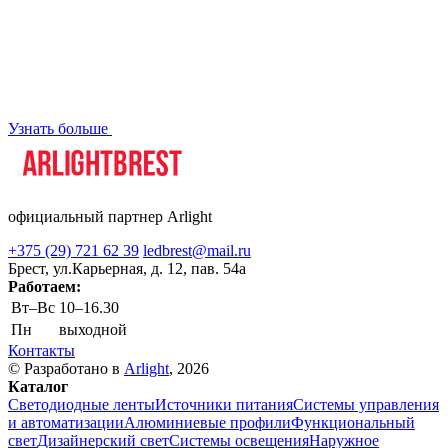
Узнать больше
официальный партнер Arlight
+375 (29) 721 62 39
ledbrest@mail.ru
Брест, ул.Карьерная, д. 12, пав. 54а
Работаем:
Вт–Вс
10–16.30
Пн
выходной
Контакты
© Разработано в
Arlight
, 2026
Каталог
Светодиодные ленты
Источники питания
Системы управления
и автоматизации
Алюминиевые профили
Функциональный
свет
Дизайнерский свет
Системы освещения
Наружное