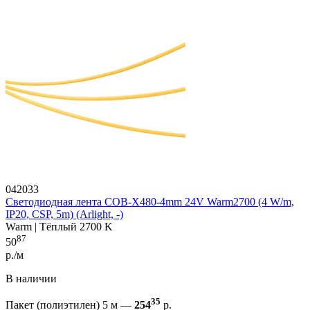
042033
Светодиодная лента COB-X480-4mm 24V Warm2700 (4 W/m,
IP20, CSP, 5m) (Arlight, -)
Warm | Тёплый 2700 K
87
50
р./м
В наличии
35
Пакет (полиэтилен) 5 м —
254
р.