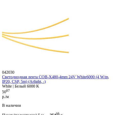
042030
Светодиодная лента COB-X480-4mm 24V White6000 (4 W/m,
IP20, CSP, 5m) (Arlight, -)
White | Белый 6000 K
87
50
р./м
В наличии
35