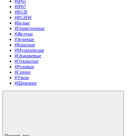
#IP65
#IP67
#RGB
#RGBW
#Белые
#Герметичные
#Желтые
#Зеленые
#Красные
#Мультибелая
#Оранжевые
#Открытые
#Розовые
#Синие
#Узкие
#Широкие
Показать все