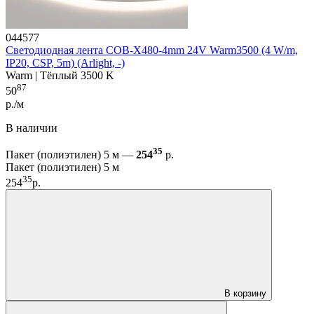
044577
Светодиодная лента COB-X480-4mm 24V Warm3500 (4 W/m,
IP20, CSP, 5m) (Arlight, -)
Warm | Тёплый 3500 K
87
50
р./м
В наличии
35
Пакет (полиэтилен) 5 м —
254
р.
Пакет (полиэтилен) 5 м
35
254
р.
В корзину