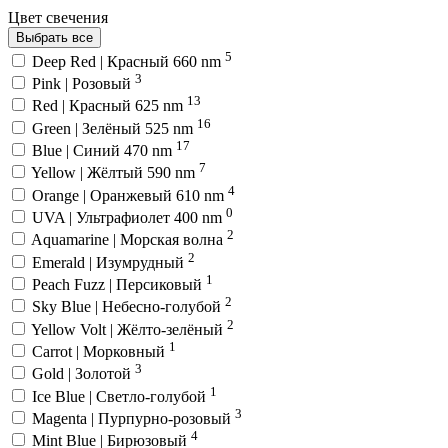
Цвет свечения
Выбрать все
5
Deep Red | Красный 660 nm
3
Pink | Розовый
13
Red | Красный 625 nm
16
Green | Зелёный 525 nm
17
Blue | Синий 470 nm
7
Yellow | Жёлтый 590 nm
4
Orange | Оранжевый 610 nm
0
UVA | Ультрафиолет 400 nm
2
Aquamarine | Морская волна
2
Emerald | Изумрудный
1
Peach Fuzz | Персиковый
2
Sky Blue | Небесно-голубой
2
Yellow Volt | Жёлто-зелёный
1
Carrot | Морковный
3
Gold | Золотой
1
Ice Blue | Светло-голубой
3
Magenta | Пурпурно-розовый
4
Mint Blue | Бирюзовый