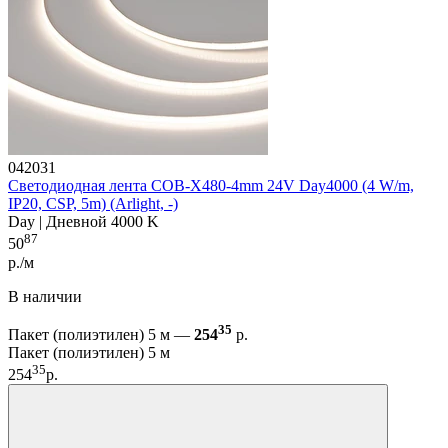
042031
Светодиодная лента COB-X480-4mm 24V Day4000 (4 W/m,
IP20, CSP, 5m) (Arlight, -)
Day | Дневной 4000 K
87
50
р./м
В наличии
35
Пакет (полиэтилен) 5 м —
254
р.
Пакет (полиэтилен) 5 м
35
254
р.