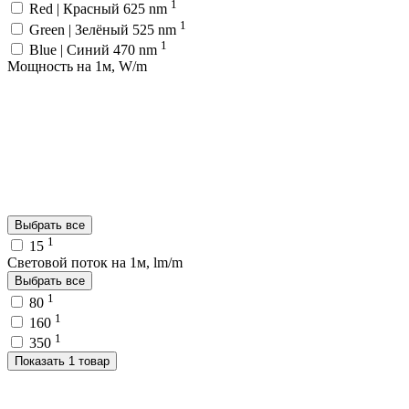
1
Red | Красный 625 nm
1
Green | Зелёный 525 nm
1
Blue | Синий 470 nm
Мощность на 1м, W/m
Выбрать все
1
15
Световой поток на 1м, lm/m
Выбрать все
1
80
1
160
1
350
Показать 1 товар