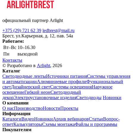
официальный партнер Arlight
+375 (29) 721 62 39
ledbrest@mail.ru
Брест, ул.Карьерная, д. 12, пав. 54а
Работаем:
Вт–Вс
10–16.30
Пн
выходной
Контакты
© Разработано в
Arlight
, 2026
Каталог
Светодиодные ленты
Источники питания
Системы управления
и автоматизации
Алюминиевые профили
Функциональный
свет
Дизайнерский свет
Системы освещения
Наружное
освещение
Гибкий неон
Светодиодный
декор
Электроустановочные изделия
Светодиоды
Новинки
О компании
О нас
Производство
Новости
Проекты
Информация
Каталоги
Видео
Новинки
Архив вебинаров
Статьи
Вопрос-
ответ
Калькуляторы
Схемы монтажа
Файлы и программы
Покупателям