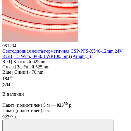
051234
Светодиодная лента герметичная CSP-PFS-X540-12mm 24V
RGB (15 W/m, IP68, TWP100, 5m) (Arlight, -)
Red | Красный 625 nm
Green | Зелёный 525 nm
Blue | Синий 470 nm
70
184
р./м
В наличии
50
Пакет (полиэтилен) 5 м —
923
р.
Пакет (полиэтилен) 5 м
50
923
р.