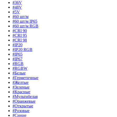
#36V
#48V
#5V
#60 шт/м
#60 шт/м IP65
#60 шт/м RGB
#CRI 90
#CRI 95
#CRI 98
#IP20
#IP20 RGB
#IP65
#IP67
#RGB
#RGBW
#Белые
#Герметичные
#Желтые
#Зеленые
#Красные
#Мультибелая
#Оранжевые
#Открытые
#Розовые
#Синие