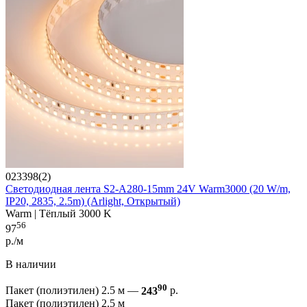
023398(2)
Светодиодная лента S2-A280-15mm 24V Warm3000 (20 W/m,
IP20, 2835, 2.5m) (Arlight, Открытый)
Warm | Тёплый 3000 K
56
97
р./м
В наличии
90
Пакет (полиэтилен) 2.5 м —
243
р.
Пакет (полиэтилен) 2.5 м