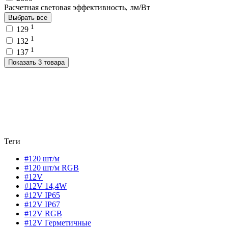
Расчетная световая эффективность, лм/Вт
Выбрать все
1
129
1
132
1
137
Показать 3 товара
Теги
#120 шт/м
#120 шт/м RGB
#12V
#12V 14,4W
#12V IP65
#12V IP67
#12V RGB
#12V Герметичные