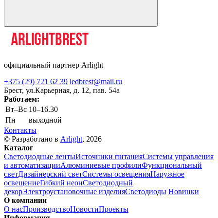
официальный партнер Arlight
+375 (29) 721 62 39
ledbrest@mail.ru
Брест, ул.Карьерная, д. 12, пав. 54а
Работаем:
Вт–Вс
10–16.30
Пн
выходной
Контакты
© Разработано в
Arlight
, 2026
Каталог
Светодиодные ленты
Источники питания
Системы управления
и автоматизации
Алюминиевые профили
Функциональный
свет
Дизайнерский свет
Системы освещения
Наружное
освещение
Гибкий неон
Светодиодный
декор
Электроустановочные изделия
Светодиоды
Новинки
О компании
О нас
Производство
Новости
Проекты
Информация