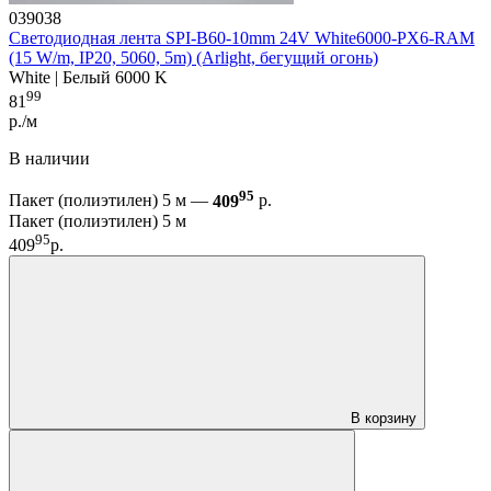
039038
Светодиодная лента SPI-B60-10mm 24V White6000-PX6-RAM
(15 W/m, IP20, 5060, 5m) (Arlight, бегущий огонь)
White | Белый 6000 K
99
81
р./м
В наличии
95
Пакет (полиэтилен) 5 м —
409
р.
Пакет (полиэтилен) 5 м
95
409
р.
В корзину