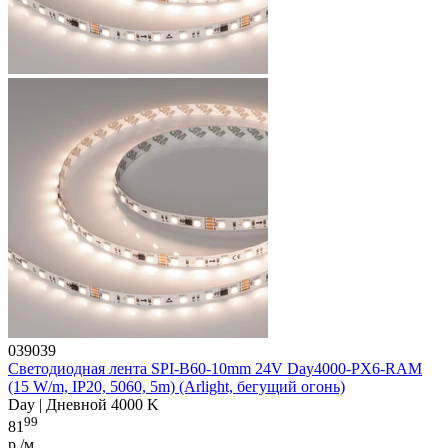
039039
Светодиодная лента SPI-B60-10mm 24V Day4000-PX6-RAM
(15 W/m, IP20, 5060, 5m) (Arlight, бегущий огонь)
Day | Дневной 4000 K
99
81
р./м