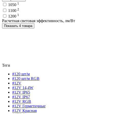
1
1050
2
1100
1
1200
Расчетная световая эффективность, лм/Вт
Показать 4 товара
Теги
#120 шт/м
#120 шт/м RGB
#12V
#12V 14,4W
#12V IP65
#12V IP67
#12V RGB
#12V Герметичные
#12V Красная