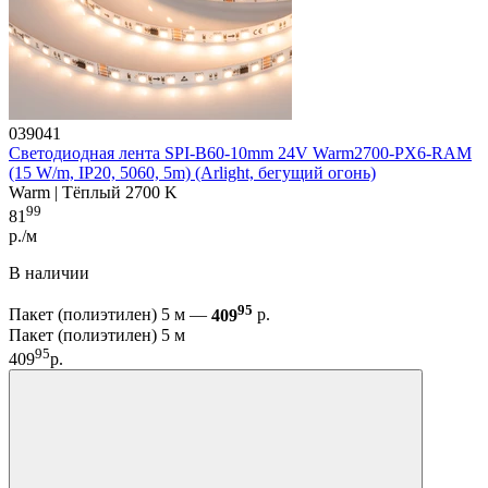
039041
Светодиодная лента SPI-B60-10mm 24V Warm2700-PX6-RAM
(15 W/m, IP20, 5060, 5m) (Arlight, бегущий огонь)
Warm | Тёплый 2700 K
99
81
р./м
В наличии
95
Пакет (полиэтилен) 5 м —
409
р.
Пакет (полиэтилен) 5 м
95
409
р.