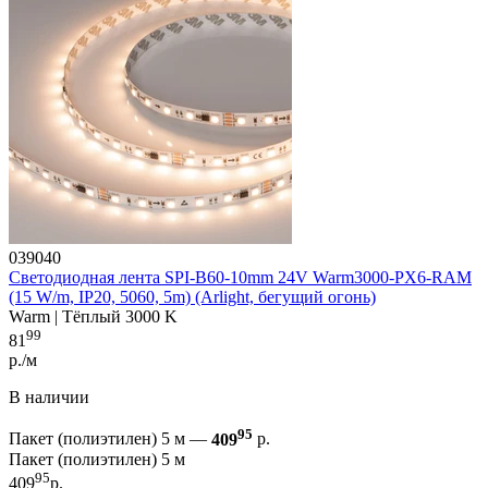
039040
Светодиодная лента SPI-B60-10mm 24V Warm3000-PX6-RAM
(15 W/m, IP20, 5060, 5m) (Arlight, бегущий огонь)
Warm | Тёплый 3000 K
99
81
р./м
В наличии
95
Пакет (полиэтилен) 5 м —
409
р.
Пакет (полиэтилен) 5 м
95
409
р.