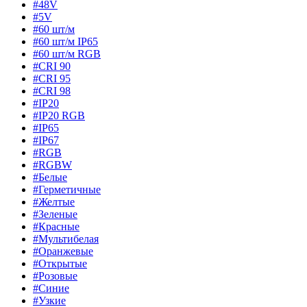
#48V
#5V
#60 шт/м
#60 шт/м IP65
#60 шт/м RGB
#CRI 90
#CRI 95
#CRI 98
#IP20
#IP20 RGB
#IP65
#IP67
#RGB
#RGBW
#Белые
#Герметичные
#Желтые
#Зеленые
#Красные
#Мультибелая
#Оранжевые
#Открытые
#Розовые
#Синие
#Узкие