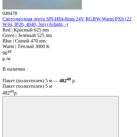
049478
Светодиодная лента SPI-H84-8mm 24V RGBW-Warm-PX6 (22
W/m, IP20, 4040, 5m) (Arlight, -)
Red | Красный 625 nm
Green | Зелёный 525 nm
Blue | Синий 470 nm
Warm | Тёплый 3000 K
48
96
р./м
В наличии
40
Пакет (полиэтилен) 5 м —
482
р.
Пакет (полиэтилен) 5 м
40
482
р.