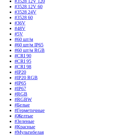
#3528 12V 120
#3528 12V 60
#3528 24V
#3528 60
#36V
#48V
#5V
#60 шт/м
#60 шт/м IP65
#60 шт/м RGB
#CRI 90
#CRI 95
#CRI 98
#IP20
#IP20 RGB
#IP65
#IP67
#RGB
#RGBW
#Белые
#Герметичные
#Желтые
#Зеленые
#Красные
#Мультибелая