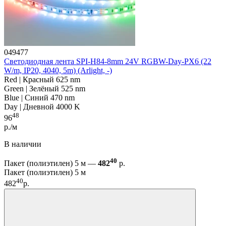
049477
Светодиодная лента SPI-H84-8mm 24V RGBW-Day-PX6 (22
W/m, IP20, 4040, 5m) (Arlight, -)
Red | Красный 625 nm
Green | Зелёный 525 nm
Blue | Синий 470 nm
Day | Дневной 4000 K
48
96
р./м
В наличии
40
Пакет (полиэтилен) 5 м —
482
р.
Пакет (полиэтилен) 5 м
40
482
р.