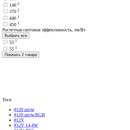
2
140
2
370
1
440
1
450
Расчетная световая эффективность, лм/Вт
Выбрать все
1
53
1
55
Показать 2 товара
Теги
#120 шт/м
#120 шт/м RGB
#12V
#12V 14,4W