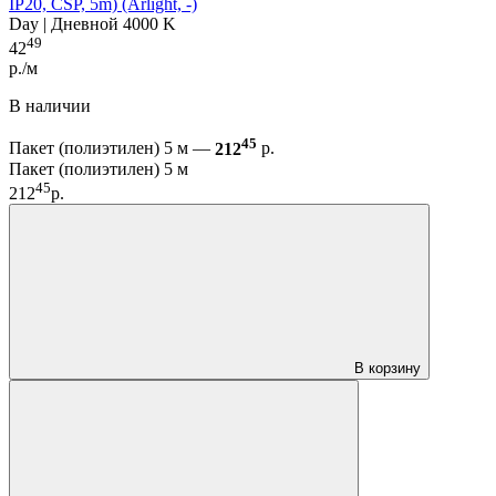
IP20, CSP, 5m) (Arlight, -)
Day | Дневной 4000 K
49
42
р./м
В наличии
45
Пакет (полиэтилен) 5 м —
212
р.
Пакет (полиэтилен) 5 м
45
212
р.
В корзину