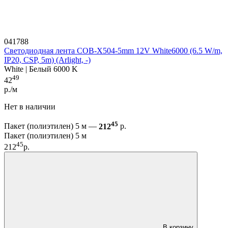
041788
Светодиодная лента COB-X504-5mm 12V White6000 (6.5 W/m,
IP20, CSP, 5m) (Arlight, -)
White | Белый 6000 K
49
42
р./м
Нет в наличии
45
Пакет (полиэтилен) 5 м —
212
р.
Пакет (полиэтилен) 5 м
45
212
р.
В корзину