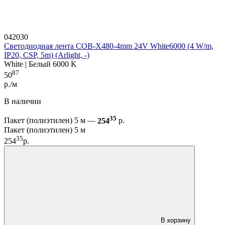
042030
Светодиодная лента COB-X480-4mm 24V White6000 (4 W/m,
IP20, CSP, 5m) (Arlight, -)
White | Белый 6000 K
87
50
р./м
В наличии
35
Пакет (полиэтилен) 5 м —
254
р.
Пакет (полиэтилен) 5 м
35
254
р.
В корзину