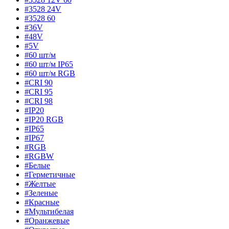
#3528 24V
#3528 60
#36V
#48V
#5V
#60 шт/м
#60 шт/м IP65
#60 шт/м RGB
#CRI 90
#CRI 95
#CRI 98
#IP20
#IP20 RGB
#IP65
#IP67
#RGB
#RGBW
#Белые
#Герметичные
#Желтые
#Зеленые
#Красные
#Мультибелая
#Оранжевые