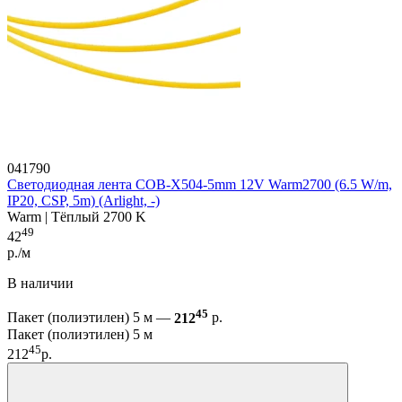
041790
Светодиодная лента COB-X504-5mm 12V Warm2700 (6.5 W/m,
IP20, CSP, 5m) (Arlight, -)
Warm | Тёплый 2700 K
49
42
р./м
В наличии
45
Пакет (полиэтилен) 5 м —
212
р.
Пакет (полиэтилен) 5 м
45
212
р.