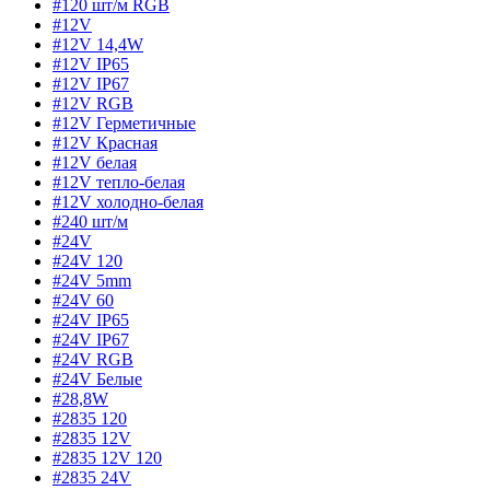
#120 шт/м RGB
#12V
#12V 14,4W
#12V IP65
#12V IP67
#12V RGB
#12V Герметичные
#12V Красная
#12V белая
#12V тепло-белая
#12V холодно-белая
#240 шт/м
#24V
#24V 120
#24V 5mm
#24V 60
#24V IP65
#24V IP67
#24V RGB
#24V Белые
#28,8W
#2835 120
#2835 12V
#2835 12V 120
#2835 24V