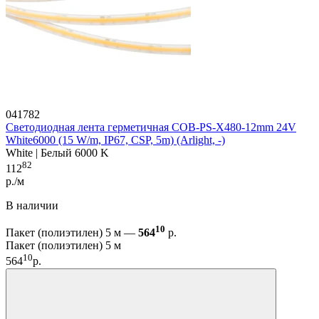
041782
Светодиодная лента герметичная COB-PS-X480-12mm 24V
White6000 (15 W/m, IP67, CSP, 5m) (Arlight, -)
White | Белый 6000 K
82
112
р./м
В наличии
10
Пакет (полиэтилен) 5 м —
564
р.
Пакет (полиэтилен) 5 м
10
564
р.