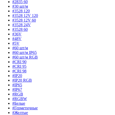
#2835 60
#30 шт/м
#3528 120
#3528 12V 120
#3528 12V 60
#3528 24V
#3528 60
#36V
#48V
#5V
#60 шт/м
#60 шт/м IP65
#60 шт/м RGB
#CRI 90
#CRI 95
#CRI 98
#IP20
#IP20 RGB
#IP65
#IP67
#RGB
#RGBW
#Белые
#Герметичные
#Желтые