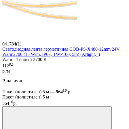
041784(1)
Светодиодная лента герметичная COB-PS-X480-12mm 24V
Warm2700 (15 W/m, IP67, TWP100, 5m) (Arlight, -)
Warm | Тёплый 2700 K
82
112
р./м
В наличии
10
Пакет (полиэтилен) 5 м —
564
р.
Пакет (полиэтилен) 5 м
10
564
р.