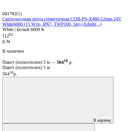
041782(1)
Светодиодная лента герметичная COB-PS-X480-12mm 24V
White6000 (15 W/m, IP67, TWP100, 5m) (Arlight, -)
White | Белый 6000 K
82
112
р./м
В наличии
10
Пакет (полиэтилен) 5 м —
564
р.
Пакет (полиэтилен) 5 м
10
564
р.
В корзину