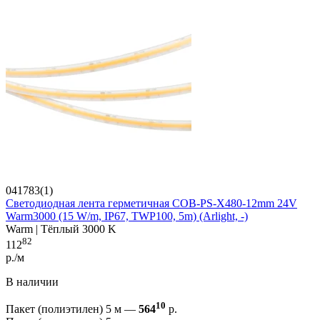
041783(1)
Светодиодная лента герметичная COB-PS-X480-12mm 24V
Warm3000 (15 W/m, IP67, TWP100, 5m) (Arlight, -)
Warm | Тёплый 3000 K
82
112
р./м
В наличии
10
Пакет (полиэтилен) 5 м —
564
р.