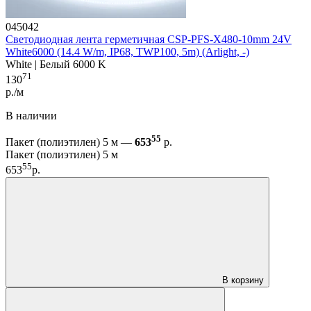
045042
Светодиодная лента герметичная CSP-PFS-X480-10mm 24V
White6000 (14.4 W/m, IP68, TWP100, 5m) (Arlight, -)
White | Белый 6000 K
71
130
р./м
В наличии
55
Пакет (полиэтилен) 5 м —
653
р.
Пакет (полиэтилен) 5 м
55
653
р.
В корзину