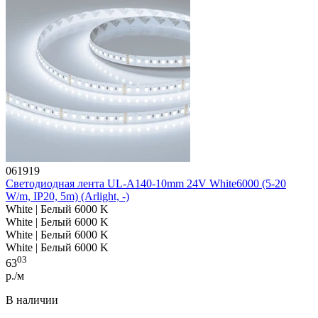
061919
Светодиодная лента UL-A140-10mm 24V White6000 (5-20
W/m, IP20, 5m) (Arlight, -)
White | Белый 6000 K
White | Белый 6000 K
White | Белый 6000 K
White | Белый 6000 K
03
63
р./м
В наличии