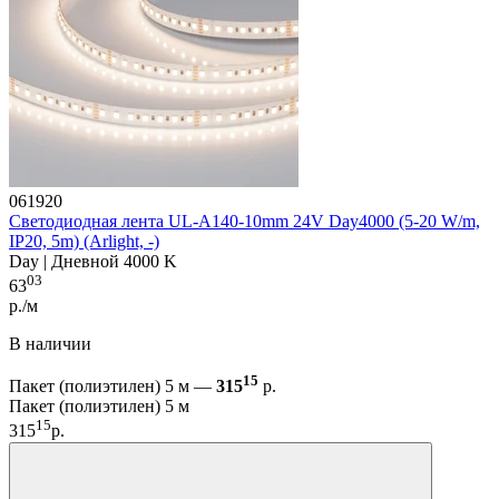
061920
Светодиодная лента UL-A140-10mm 24V Day4000 (5-20 W/m,
IP20, 5m) (Arlight, -)
Day | Дневной 4000 K
03
63
р./м
В наличии
15
Пакет (полиэтилен) 5 м —
315
р.
Пакет (полиэтилен) 5 м
15
315
р.