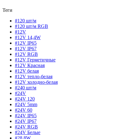
Теги
#120 шт/м
#120 шт/м RGB
#12V
#12V 14,4W
#12V IP65
#12V IP67
#12V RGB
#12V Герметичные
#12V Красная
#12V белая
#12V тепло-белая
#12V холодно-белая
#240 шт/м
#24V
#24V 120
#24V 5mm
#24V 60
#24V IP65
#24V IP67
#24V RGB
#24V Белые
#28,8W