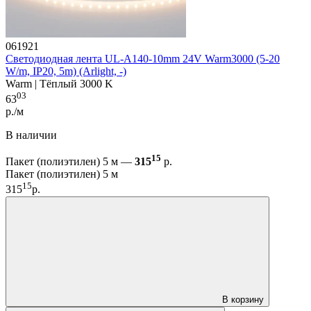
061921
Светодиодная лента UL-A140-10mm 24V Warm3000 (5-20
W/m, IP20, 5m) (Arlight, -)
Warm | Тёплый 3000 K
03
63
р./м
В наличии
15
Пакет (полиэтилен) 5 м —
315
р.
Пакет (полиэтилен) 5 м
15
315
р.
В корзину