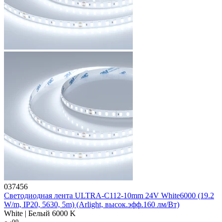
037456
Светодиодная лента ULTRA-C112-10mm 24V White6000 (19.2
W/m, IP20, 5630, 5m) (Arlight, высок.эфф.160 лм/Вт)
White | Белый 6000 K
09