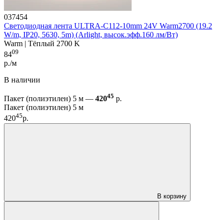
037454
Светодиодная лента ULTRA-C112-10mm 24V Warm2700 (19.2
W/m, IP20, 5630, 5m) (Arlight, высок.эфф.160 лм/Вт)
Warm | Тёплый 2700 K
09
84
р./м
В наличии
45
Пакет (полиэтилен) 5 м —
420
р.
Пакет (полиэтилен) 5 м
45
420
р.
В корзину