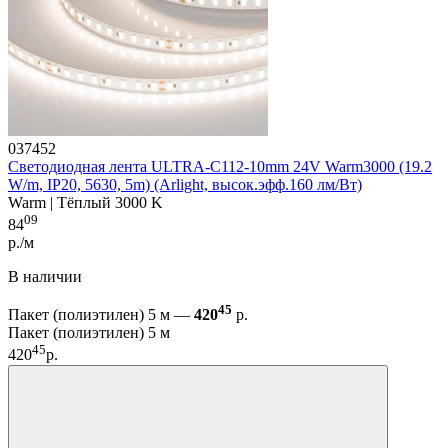
037452
Светодиодная лента ULTRA-C112-10mm 24V Warm3000 (19.2
W/m, IP20, 5630, 5m) (Arlight, высок.эфф.160 лм/Вт)
Warm | Тёплый 3000 K
09
84
р./м
В наличии
45
Пакет (полиэтилен) 5 м —
420
р.
Пакет (полиэтилен) 5 м
45
420
р.