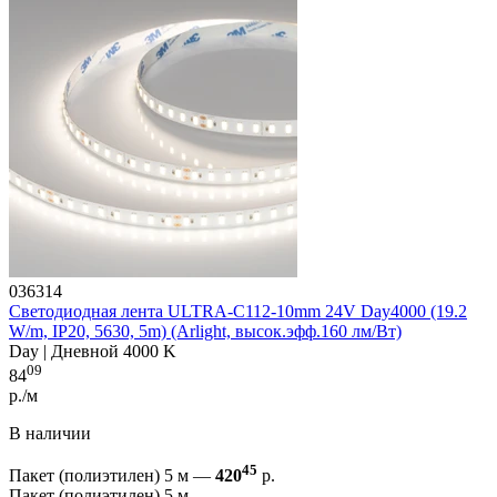
036314
Светодиодная лента ULTRA-C112-10mm 24V Day4000 (19.2
W/m, IP20, 5630, 5m) (Arlight, высок.эфф.160 лм/Вт)
Day | Дневной 4000 K
09
84
р./м
В наличии
45
Пакет (полиэтилен) 5 м —
420
р.
Пакет (полиэтилен) 5 м