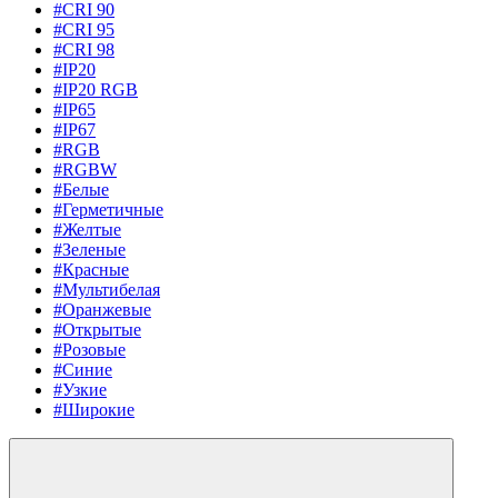
#CRI 90
#CRI 95
#CRI 98
#IP20
#IP20 RGB
#IP65
#IP67
#RGB
#RGBW
#Белые
#Герметичные
#Желтые
#Зеленые
#Красные
#Мультибелая
#Оранжевые
#Открытые
#Розовые
#Синие
#Узкие
#Широкие