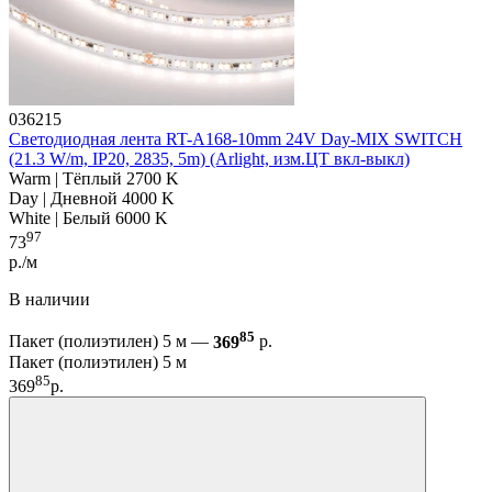
036215
Светодиодная лента RT-A168-10mm 24V Day-MIX SWITCH
(21.3 W/m, IP20, 2835, 5m) (Arlight, изм.ЦТ вкл-выкл)
Warm | Тёплый 2700 K
Day | Дневной 4000 K
White | Белый 6000 K
97
73
р./м
В наличии
85
Пакет (полиэтилен) 5 м —
369
р.
Пакет (полиэтилен) 5 м
85
369
р.