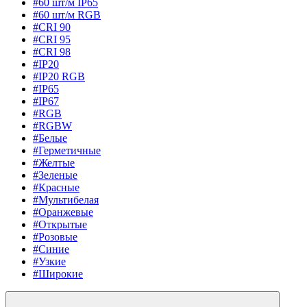
#60 шт/м IP65
#60 шт/м RGB
#CRI 90
#CRI 95
#CRI 98
#IP20
#IP20 RGB
#IP65
#IP67
#RGB
#RGBW
#Белые
#Герметичные
#Желтые
#Зеленые
#Красные
#Мультибелая
#Оранжевые
#Открытые
#Розовые
#Синие
#Узкие
#Широкие