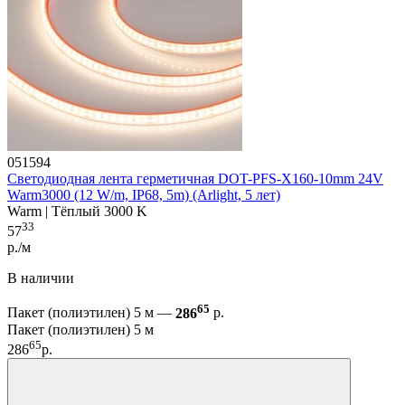
051594
Светодиодная лента герметичная DOT-PFS-X160-10mm 24V
Warm3000 (12 W/m, IP68, 5m) (Arlight, 5 лет)
Warm | Тёплый 3000 K
33
57
р./м
В наличии
65
Пакет (полиэтилен) 5 м —
286
р.
Пакет (полиэтилен) 5 м
65
286
р.