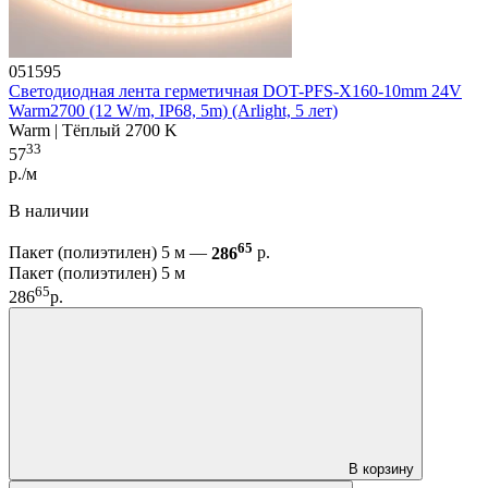
051595
Светодиодная лента герметичная DOT-PFS-X160-10mm 24V
Warm2700 (12 W/m, IP68, 5m) (Arlight, 5 лет)
Warm | Тёплый 2700 K
33
57
р./м
В наличии
65
Пакет (полиэтилен) 5 м —
286
р.
Пакет (полиэтилен) 5 м
65
286
р.
В корзину