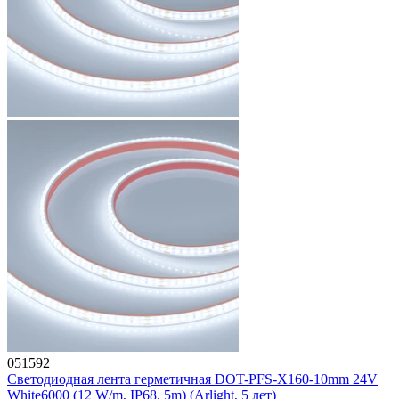
051592
Светодиодная лента герметичная DOT-PFS-X160-10mm 24V
White6000 (12 W/m, IP68, 5m) (Arlight, 5 лет)